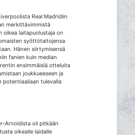
iverpoolista Real Madridiin
nan merkittävimmistä
oikea laitapuolustaja on
nomaisten syöttötaitojensa
staan. Hänen siirtymisensä
niin fanien kuin median
rentin ensimmäisiä otteluita
umistaan joukkueeseen ja
 potentiaaliaan tulevalla
-Arnoldista oli pitkään
usta oikealle laidalle