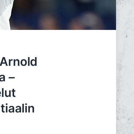
-Arnold
a –
lut
tiaalin