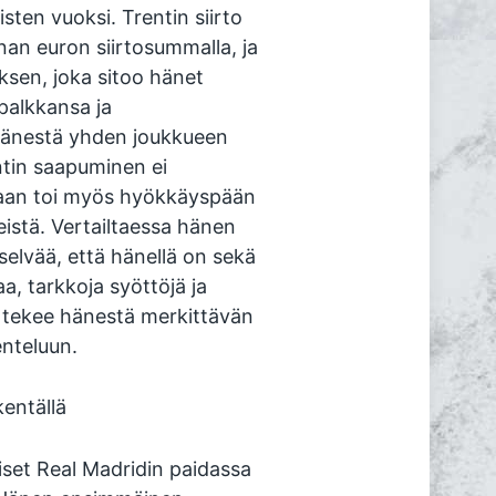
sten vuoksi. Trentin siirto
nan euron siirtosummalla, ja
ksen, joka sitoo hänet
palkkansa ja
 hänestä yhden joukkueen
ntin saapuminen ei
vaan toi myös hyökkäyspään
eistä. Vertailtaessa hänen
 selvää, että hänellä on sekä
a, tarkkoja syöttöjä ja
kä tekee hänestä merkittävän
enteluun.
kentällä
iset Real Madridin paidassa