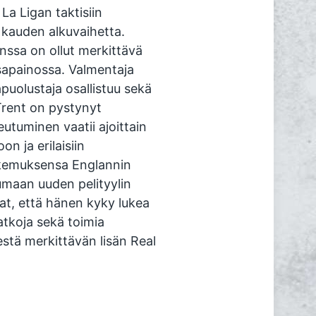
a Ligan taktisiin
 kauden alkuvaihetta.
nssa on ollut merkittävä
asapainossa. Valmentaja
apuolustaja osallistuu sekä
Trent on pystynyt
tuminen vaatii ajoittain
 ja erilaisiin
okemuksensa Englannin
umaan uuden pelityylin
at, että hänen kyky lukea
katkoja sekä toimia
stä merkittävän lisän Real