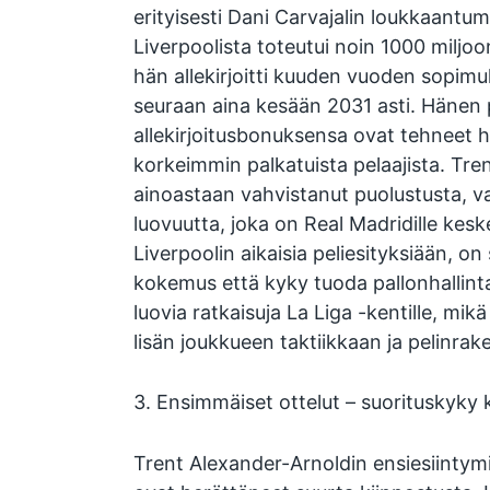
erityisesti Dani Carvajalin loukkaantumi
Liverpoolista toteutui noin 1000 miljoo
hän allekirjoitti kuuden vuoden sopimu
seuraan aina kesään 2031 asti. Hänen 
allekirjoitusbonuksensa ovat tehneet
korkeimmin palkatuista pelaajista. Tre
ainoastaan vahvistanut puolustusta, 
luovuutta, joka on Real Madridille kesk
Liverpoolin aikaisia peliesityksiään, on
kokemus että kyky tuoda pallonhallinta
luovia ratkaisuja La Liga -kentille, mi
lisän joukkueen taktiikkaan ja pelinrak
3. Ensimmäiset ottelut – suorituskyky 
Trent Alexander-Arnoldin ensiesiintym