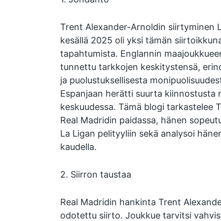
Trent Alexander-Arnoldin siirtyminen L
kesällä 2025 oli yksi tämän siirtoikku
tapahtumista. Englannin maajoukkueen 
tunnettu tarkkojen keskitystensä, eri
ja puolustuksellisesta monipuolisuude
Espanjaan herätti suurta kiinnostusta 
keskuudessa. Tämä blogi tarkastelee T
Real Madridin paidassa, hänen sopeut
La Ligan pelityyliin sekä analysoi hänen
kaudella.
2. Siirron taustaa
Real Madridin hankinta Trent Alexander
odotettu siirto. Joukkue tarvitsi vahvist