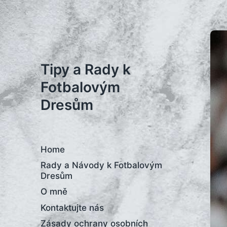
Tipy a Rady k
Fotbalovým
Dresům
Home
Rady a Návody k Fotbalovým
Dresům
O mně
Kontaktujte nás
Zásady ochrany osobních