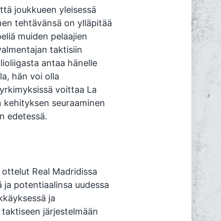
 että joukkueen yleisessä
en tehtävänsä on ylläpitää
peliä muiden pelaajien
almentajan taktisiin
oliigasta antaa hänelle
la, hän voi olla
yrkimyksissä voittaa La
in kehityksen seuraaminen
en edetessä.
ottelut Real Madridissa
 ja potentiaalinsa uudessa
käyksessä ja
taktiseen järjestelmään