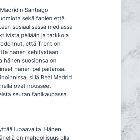
Madridin Santiago
huomiota sekä fanien että
keen sosiaalisessa mediassa
tiivista peliään ja tarkkoja
todennut, että Trent on
että hänen kehitystään
sa hänen suosionsa on
ineet hänen pelipaitansa.
oinnissa, sillä Real Madrid
imellä ovat nousseet
eista seuran fanikaupassa.
yttää lupaavalta. Hänen
hänellä on mahdollisuus olla