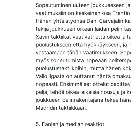
Sopeutuminen uuteen joukkueeseen ja L
vaatimuksiin on keskeinen osa Trentin
Hänen yhteistyönsä Dani Carvajalin ka
tekijä joukkueen oikean laidan pelin t
Xavin taktiikat vaativat, että oikea lait
puolustukseen että hyökkäykseen, ja 
vastaamaan tähän vaatimukseen. Sopeu
myös sopeutumista nopeaan pelitempoon
puolustustaktiikoihin, mutta hänen k
Valioliigasta on auttanut häntä omaks
nopeasti. Ensimmäiset ottelut osoittav
peliä, tehdä oikea-aikaisia nousuja ja 
joukkueen pelinrakentajana tekee häne
Madridin taktiikkaan.
5. Fanien ja median reaktiot