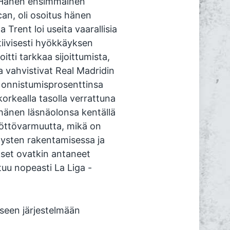
. Hänen ensimmäinen
can, oli osoitus hänen
Trent loi useita vaarallisia
aktiivisesti hyökkäyksen
tti tarkkaa sijoittumista,
ka vahvistivat Real Madridin
n onnistumisprosenttinsa
korkealla tasolla verrattuna
 hänen läsnäolonsa kentällä
yöttövarmuutta, mikä on
ysten rakentamisessa ja
kset ovatkin antaneet
tuu nopeasti La Liga -
seen järjestelmään