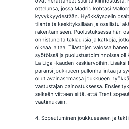
ovat herättäneet suurta kiinnostusta
ottelunsa, jossa Madrid kohtasi Mallor
kyvykkyydestään. Hyökkäyspelin osalta 
tilanteita keskityksillään ja osallistui 
rakentamiseen. Puolustuksessa hän osoi
onnistuneita taklauksia ja katkoja, jot
oikeaa laitaa. Tilastojen valossa häne
syötöissä ja puolustustoiminnoissa oli 
La Liga -kauden keskiarvoihin. Lisäksi
paransi joukkueen pallonhallintaa ja s
ollut avainasemassa joukkueen hyökkä
vastustajan painostuksessa. Ensiesity
selkeän viitteen siitä, että Trent sopeu
vaatimuksiin.
4. Sopeutuminen joukkueeseen ja takti