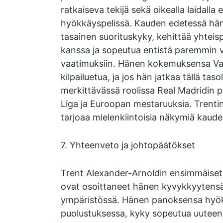
ratkaiseva tekijä sekä oikealla laidalla
hyökkäyspelissä. Kauden edetessä hän
tasainen suorituskyky, kehittää yhteis
kanssa ja sopeutua entistä paremmin v
vaatimuksiin. Hänen kokemuksensa Vali
kilpailuetua, ja jos hän jatkaa tällä tasol
merkittävässä roolissa Real Madridin p
Liga ja Euroopan mestaruuksia. Trent
tarjoaa mielenkiintoisia näkymiä kaud
7. Yhteenveto ja johtopäätökset
Trent Alexander-Arnoldin ensimmäiset 
ovat osoittaneet hänen kyvykkyytensä
ympäristössä. Hänen panoksensa hyök
puolustuksessa, kyky sopeutua uuteen 