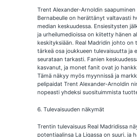
Trent Alexander-Arnoldin saapuminen 
Bernabeulle on herättänyt valtavasti 
median keskuudessa. Ensiesitysten jäl
ja urheilumedioissa on kiitetty hänen ak
keskityksiään. Real Madridin johto on 
tärkeä osa joukkueen tulevaisuutta ja 
seurataan tarkasti. Fanien keskuudes
kasvanut, ja monet fanit ovat jo hankk
Tämä näkyy myös myynnissä ja markkin
pelipaidat Trent Alexander-Arnoldin n
nopeasti yhdeksi suosituimmista tuott
6. Tulevaisuuden näkymät
Trentin tulevaisuus Real Madridissa nä
potentiaalinsa La Ligassa on suuri, ja 