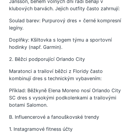
Jansson, během volných dní rádi běhají v
klubových barvách. Jejich outfity často zahrnují:
Soulad barev: Purpurový dres + černé kompresní
legíny.
Doplňky: Kšiltovka s logem týmu a sportovní
hodinky (např. Garmin).
2. Běžci podporující Orlando City
Maratonci a trailoví běžci z Floridy často
kombinují dres s technickým vybavením:
Příklad: Běžkyně Elena Moreno nosí Orlando City
SC dres s vysokými podkolenkami a trailovými
botami Salomon.
B. Influencerové a fanouškovské trendy
1. Instagramové fitness účty