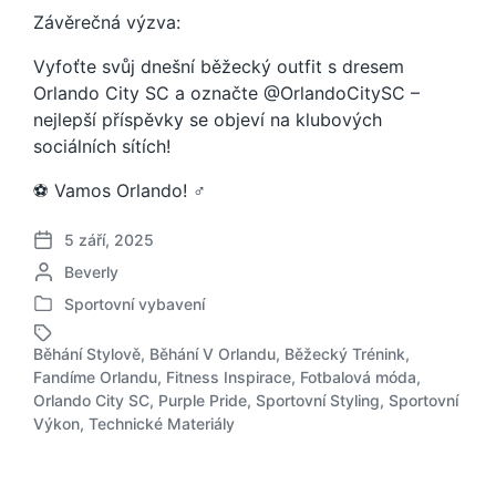
Závěrečná výzva:
Vyfoťte svůj dnešní běžecký outfit s dresem
Orlando City SC a označte @OrlandoCitySC –
nejlepší příspěvky se objeví na klubových
sociálních sítích!
⚽ Vamos Orlando! ‍♂️
5 září, 2025
D
A
Beverly
a
u
t
Sportovní vybavení
P
t
u
u
o
m
Běhání Stylově
,
Běhání V Orlandu
,
Běžecký Trénink
,
b
r
p
Fandíme Orlandu
,
Fitness Inspirace
,
Fotbalová móda
,
l
:
O
ř
Orlando City SC
,
Purple Pride
,
Sportovní Styling
,
Sportovní
i
z
í
Výkon
,
Technické Materiály
k
n
s
o
a
p
v
č
ě