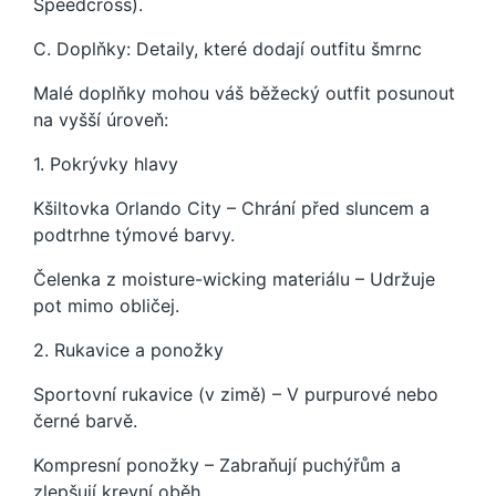
Speedcross).
C. Doplňky: Detaily, které dodají outfitu šmrnc
Malé doplňky mohou váš běžecký outfit posunout
na vyšší úroveň:
1. Pokrývky hlavy
Kšiltovka Orlando City – Chrání před sluncem a
podtrhne týmové barvy.
Čelenka z moisture-wicking materiálu – Udržuje
pot mimo obličej.
2. Rukavice a ponožky
Sportovní rukavice (v zimě) – V purpurové nebo
černé barvě.
Kompresní ponožky – Zabraňují puchýřům a
zlepšují krevní oběh.