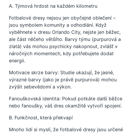
A. Týmová hrdost na každém kilometru
Fotbalové dresy nejsou jen obyčejné oblečení –
jsou symbolem komunity a odhodlání. Když
vyběhnete v dresu Orlando City, nejste jen běžec,
ale část něčeho většího. Barvy týmu (purpurová a
zlatá) vás mohou psychicky nakopnout, zvlášť v
náročných momentech, kdy potřebujete dodat
energii.
Motivace skrze barvy: Studie ukazují, že jasné,
výrazné barvy (jako je právě purpurová) mohou
zvýšit sebevědomí a výkon.
Fanouškovská identita: Pokud potkáte další běžce
nebo fanoušky, váš dres okamžitě vytvoří spojení.
B. Funkčnost, která překvapí
Mnoho lidí si myslí, že fotbalové dresy jsou určené