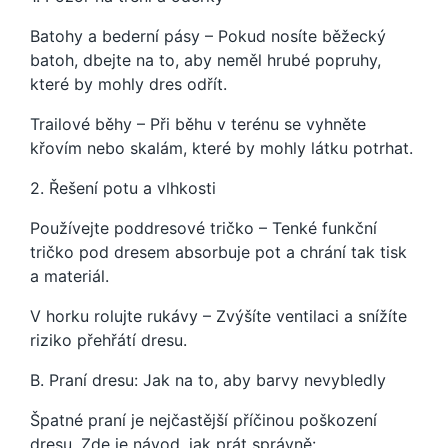
Batohy a bederní pásy – Pokud nosíte běžecký
batoh, dbejte na to, aby neměl hrubé popruhy,
které by mohly dres odřít.
Trailové běhy – Při běhu v terénu se vyhněte
křovím nebo skalám, které by mohly látku potrhat.
2. Řešení potu a vlhkosti
Používejte poddresové tričko – Tenké funkční
tričko pod dresem absorbuje pot a chrání tak tisk
a materiál.
V horku rolujte rukávy – Zvýšíte ventilaci a snížíte
riziko přehřátí dresu.
B. Praní dresu: Jak na to, aby barvy nevybledly
Špatné praní je nejčastější příčinou poškození
dresu. Zde je návod, jak prát správně: