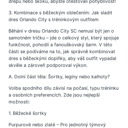
dřepů nebo skoků, abyste otestovali pohyblivost!
3. Kombinace s běžeckým oblečením: Jak sladit
dres Orlando City s tréninkovým outfitem
Běhání v dresu Orlando City SC nemusí být jen o
samotném tričku – jde o celkový styl, který spojuje
funkčnost, pohodlí a fanouškovský šarm. V této
části se podíváme na to, jak správně kombinovat
dres s běžeckými doplňky, aby váš outfit vypadal
skvěle a zároveň podporoval výkon.
A. Dolní část těla: Šortky, legíny nebo kalhoty?
Volba spodního dílu závisí na počasí, typu tréninku
a osobních preferencích. Zde jsou nejlepší
možnosti:
1. Běžecké šortky
Purpurové nebo zlaté – Pro jednotný týmový