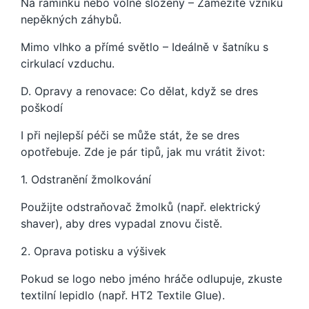
Na ramínku nebo volně složený – Zamezíte vzniku
nepěkných záhybů.
Mimo vlhko a přímé světlo – Ideálně v šatníku s
cirkulací vzduchu.
D. Opravy a renovace: Co dělat, když se dres
poškodí
I při nejlepší péči se může stát, že se dres
opotřebuje. Zde je pár tipů, jak mu vrátit život:
1. Odstranění žmolkování
Použijte odstraňovač žmolků (např. elektrický
shaver), aby dres vypadal znovu čistě.
2. Oprava potisku a výšivek
Pokud se logo nebo jméno hráče odlupuje, zkuste
textilní lepidlo (např. HT2 Textile Glue).