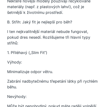
Některé novější modely používají recyklované
materiály (např. z plastových lahví), což je
šetrnější k životnímu prostředí.
B. Střih: Jaký fit je nejlepší pro běh?
I ten nejkvalitnější materiál nebude fungovat,
pokud dres nesedí. Rozlišujeme tři hlavní typy
střihů:
1. Přiléhavý („Slim Fit“)
Výhody:
Minimalizuje odpor větru.
Zabrání nadbytečnému třepetání látky při rychlém
běhu.
Nevýhody:
Může být nepohodlný, pokud máte raději volnější