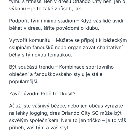
týmu s fitness. Běh v dresu Orlando City není jen o
výkonu – je to také způsob, jak:
Podpořit tým i mimo stadion – Když vás lidé uvidí
běhat v dresu, šíříte povědomí o klubu.
Vytvořit komunitu – Můžete se připojit k běžeckým
skupinám fanoušků nebo organizovat charitativní
běhy s týmovou tematikou.
Být součástí trendu – Kombinace sportovního
oblečení a fanouškovského stylu je stále
populárnější.
Závěr úvodu: Proč to zkusit?
Ať už jste vášnivý běžec, nebo jen občas vyrazíte
na lehký jogging, dres Orlando City SC může být
skvělým společníkem. Není to jen tričko – je to váš
příběh, váš tým a váš styl.