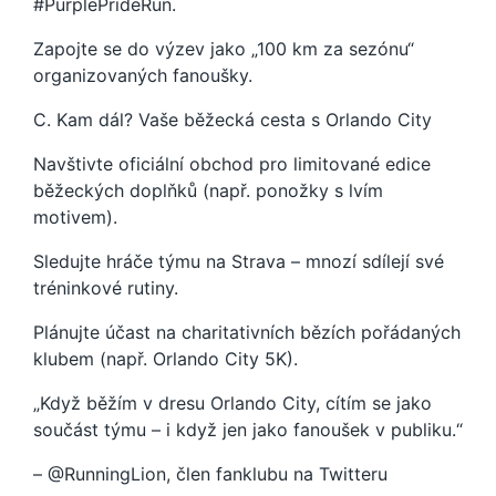
#PurplePrideRun.
Zapojte se do výzev jako „100 km za sezónu“
organizovaných fanoušky.
C. Kam dál? Vaše běžecká cesta s Orlando City
Navštivte oficiální obchod pro limitované edice
běžeckých doplňků (např. ponožky s lvím
motivem).
Sledujte hráče týmu na Strava – mnozí sdílejí své
tréninkové rutiny.
Plánujte účast na charitativních bězích pořádaných
klubem (např. Orlando City 5K).
„Když běžím v dresu Orlando City, cítím se jako
součást týmu – i když jen jako fanoušek v publiku.“
– @RunningLion, člen fanklubu na Twitteru