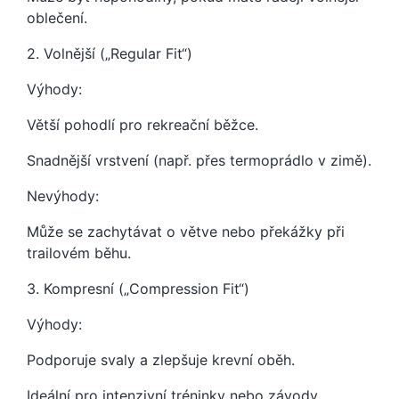
oblečení.
2. Volnější („Regular Fit“)
Výhody:
Větší pohodlí pro rekreační běžce.
Snadnější vrstvení (např. přes termoprádlo v zimě).
Nevýhody:
Může se zachytávat o větve nebo překážky při
trailovém běhu.
3. Kompresní („Compression Fit“)
Výhody:
Podporuje svaly a zlepšuje krevní oběh.
Ideální pro intenzivní tréninky nebo závody.