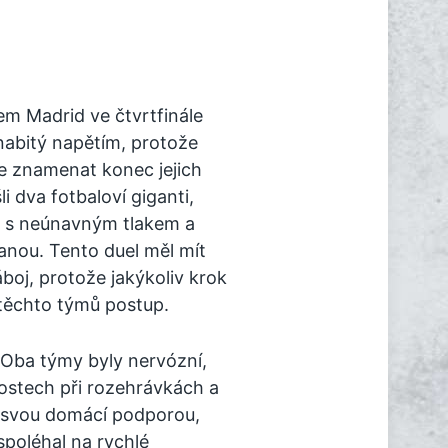
m Madrid ve čtvrtfinále
nabitý napětím, protože
e znamenat konec jejich
i dva fotbaloví giganti,
rn s neúnavným tlakem a
ranou. Tento duel měl mít
áboj, protože jakýkoliv krok
těchto týmů postup.
 Oba týmy byly nervózní,
ostech při rozehrávkách a
e svou domácí podporou,
spoléhal na rychlé