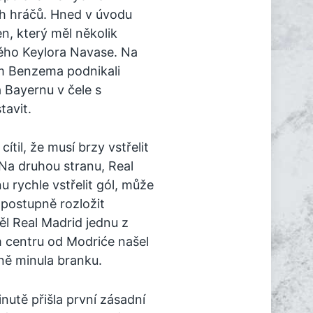
ch hráčů. Hned v úvodu
n, který měl několik
rného Keylora Navase. Na
im Benzema podnikali
 Bayernu v čele s
avit.
ítil, že musí brzy vstřelit
 Na druhou stranu, Real
 rychle vstřelit gól, může
 postupně rozložit
l Real Madrid jednu z
 centru od Modriće našel
ně minula branku.
nutě přišla první zásadní