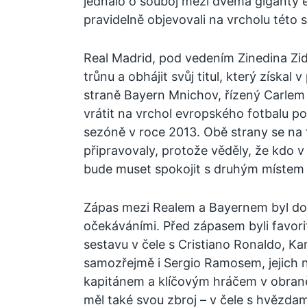
jednalo o souboj mezi dvěma giganty e
pravidelně objevovali na vrcholu této 
Real Madrid, pod vedením Zinedina Zida
trůnu a obhájit svůj titul, který získa
straně Bayern Mnichov, řízený Carlem 
vrátit na vrchol evropského fotbalu po
sezóně v roce 2013. Obě strany se na t
připravovaly, protože věděly, že kdo v
bude muset spokojit s druhým místem 
Zápas mezi Realem a Bayernem byl d
očekáváními. Před zápasem byli favorit
sestavu v čele s Cristiano Ronaldo, 
samozřejmě i Sergio Ramosem, jejich
kapitánem a klíčovým hráčem v obraně
měl také svou zbroj – v čele s hvězdam