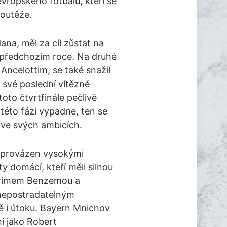
vropského fotbalu, kteří se
soutěže.
na, měl za cíl zůstat na
l v předchozím roce. Na druhé
Ancelottim, se také snažil
 své poslední vítězné
oto čtvrtfinále pečlivě
 této fázi vypadne, ten se
ve svých ambicích.
oprovázen vysokými
y domácí, kteří měli silnou
Karimem Benzemou a
 nepostradatelným
 i útoku. Bayern Mnichov
i jako Robert