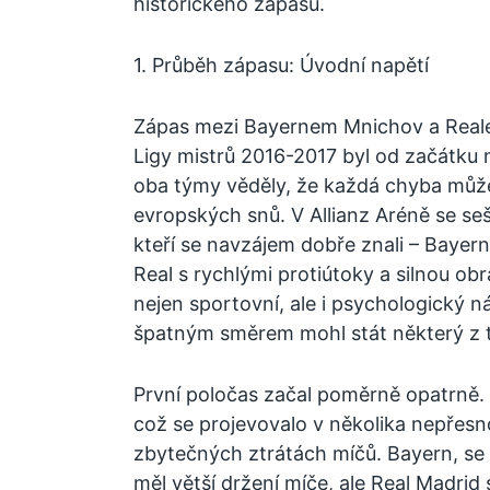
historického zápasu.
1. Průběh zápasu: Úvodní napětí
Zápas mezi Bayernem Mnichov a Reale
Ligy mistrů 2016-2017 byl od začátku 
oba týmy věděly, že každá chyba můž
evropských snů. V Allianz Aréně se sešl
kteří se navzájem dobře znali – Baye
Real s rychlými protiútoky a silnou ob
nejen sportovní, ale i psychologický n
špatným směrem mohl stát některý z 
První poločas začal poměrně opatrně.
což se projevovalo v několika nepřesn
zbytečných ztrátách míčů. Bayern, s
měl větší držení míče, ale Real Madrid 