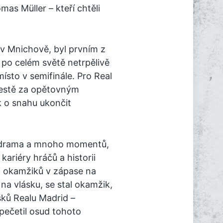
s Müller – kteří chtěli
 v Mnichově, byl prvním z
 po celém světě netrpělivě
místo v semifinále. Pro Real
cestě za opětovným
k o snahu ukončit
ou drama a mnoho momentů,
ariéry hráčů a historii
o okamžiků v zápase na
 na vlásku, se stal okamžik,
šků Realu Madrid –
pečetil osud tohoto