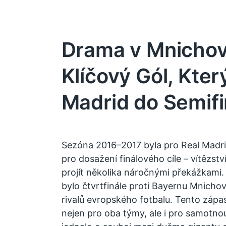
Drama v Mnicho
Klíčový Gól, Kter
Madrid do Semifi
Sezóna 2016–2017 byla pro Real Madr
pro dosažení finálového cíle – vítězstv
projít několika náročnými překážkami
bylo čtvrtfinále proti Bayernu Mnichov
rivalů evropského fotbalu. Tento záp
nejen pro oba týmy, ale i pro samotnou