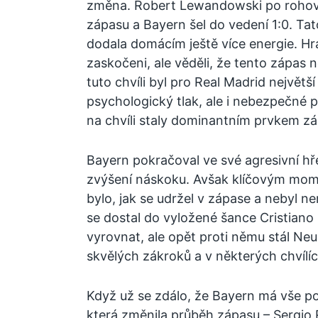
změna. Robert Lewandowski po rohov
zápasu a Bayern šel do vedení 1:0. Tat
dodala domácím ještě více energie. Hrá
zaskočeni, ale věděli, že tento zápas 
tuto chvíli byl pro Real Madrid největš
psychologický tlak, ale i nebezpečné p
na chvíli staly dominantním prvkem zá
Bayern pokračoval ve své agresivní hře
zvýšení náskoku. Avšak klíčovým mom
bylo, jak se udržel v zápase a nebyl n
se dostal do vyložené šance Cristiano
vyrovnat, ale opět proti němu stál Neu
skvělých zákroků a v některých chvílích
Když už se zdálo, že Bayern má vše pod
která změnila průběh zápasu – Sergio 