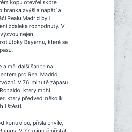
ém kopu otevřel skóre
o branka zvýšila napětí a
či Realu Madrid byli
není zdaleka rozhodnutý. V
í výzvou nejen
rotiútoky Bayernu, které se
pasu.
 a měl další šance na
entem pro Real Madrid
ervózní. V 76. minutě zápasu
 Ronaldo, který mohl
er, který předvedl několik
 i štěstí.
 kontrolou, přišla chvíle,
Ramos. V 77. minutě přistál