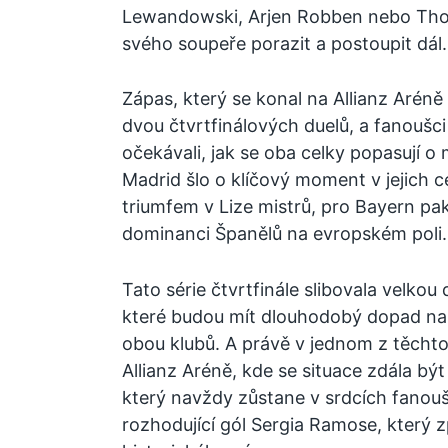
Lewandowski, Arjen Robben nebo Thoma
svého soupeře porazit a postoupit dál.
Zápas, který se konal na Allianz Aréně
dvou čtvrtfinálových duelů, a fanoušci
očekávali, jak se oba celky popasují o 
Madrid šlo o klíčový moment v jejich 
triumfem v Lize mistrů, pro Bayern pa
dominanci Španělů na evropském poli.
Tato série čtvrtfinále slibovala velk
které budou mít dlouhodobý dopad na k
obou klubů. A právě v jednom z těcht
Allianz Aréně, kde se situace zdála být
který navždy zůstane v srdcích fanou
rozhodující gól Sergia Ramose, který z