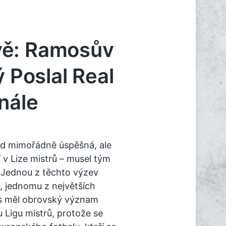
vě: Ramosův
ý Poslal Real
nále
id mimořádně úspěšná, ale
í v Lize mistrů – musel tým
. Jednou z těchto výzev
, jednomu z největších
as měl obrovský význam
 Ligu mistrů, protože se