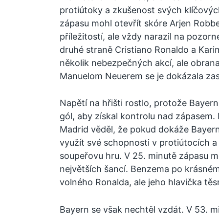
protiútoky a zkušenost svých klíčový
zápasu mohl otevřít skóre Arjen Robbe
příležitostí, ale vždy narazil na pozo
druhé straně Cristiano Ronaldo a Kar
několik nebezpečných akcí, ale obrana
Manuelom Neuerem se je dokázala zast
Napětí na hřišti rostlo, protože Bayern c
gól, aby získal kontrolu nad zápasem.
Madrid věděl, že pokud dokáže Bayernu
využít své schopnosti v protiútocích a
soupeřovu hru. V 25. minutě zápasu mě
největších šancí. Benzema po krásném
volného Ronalda, ale jeho hlavička těs
Bayern se však nechtěl vzdát. V 53. mi