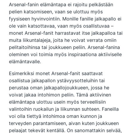
Arsenal-fanin elämäntapa ei rajoitu pelkästään
pelien katsomiseen, vaan se ulottuu myös
fyysiseen hyvinvointiin. Monille fanille jalkapallo ei
ole vain katsottavaa, vaan myös osallistuvaa –
monet Arsenal-fanit harrastavat itse jalkapalloa tai
muita liikuntalajeja, joita he voivat verrata omiin
pelitaitoihinsa tai joukkueen peliin. Arsenal-fanina
oleminen voi toimia myös inspiraationa aktiiviselle
elämäntavalle.
Esimerkiksi monet Arsenal-fanit saattavat
osallistua jalkapallon ystävyysotteluihin tai
perustaa oman jalkapallojoukkueen, jossa he
voivat jakaa intohimon peliin. Tämä aktiivinen
elämäntapa ulottuu usein myös terveellisiin
valintoihin ruokailun ja liikunnan suhteen. Faneilla
voi olla tiettyä intohimoa oman kunnon ja
terveyden parantamiseen, aivan kuten joukkueen
pelaajat tekevät kentällä. On sanomattakin selvää,