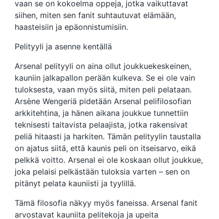
vaan se on kokoelma oppeja, jotka vaikuttavat
siihen, miten sen fanit suhtautuvat elämään,
haasteisiin ja epäonnistumisiin.
Pelityyli ja asenne kentällä
Arsenal pelityyli on aina ollut joukkuekeskeinen,
kauniin jalkapallon perään kulkeva. Se ei ole vain
tuloksesta, vaan myös siitä, miten peli pelataan.
Arsène Wengeriä pidetään Arsenal pelifilosofian
arkkitehtina, ja hänen aikana joukkue tunnettiin
teknisesti taitavista pelaajista, jotka rakensivat
peliä hitaasti ja harkiten. Tämän pelityylin taustalla
on ajatus siitä, että kaunis peli on itseisarvo, eikä
pelkkä voitto. Arsenal ei ole koskaan ollut joukkue,
joka pelaisi pelkästään tuloksia varten – sen on
pitänyt pelata kauniisti ja tyylillä.
Tämä filosofia näkyy myös faneissa. Arsenal fanit
arvostavat kauniita pelitekoja ja upeita