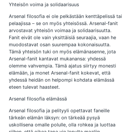
Yhteisön voima ja solidaarisuus
Arsenal filosofia ei ole pelkästään kenttäpelissä tai
pelaajissa – se on myös yhteisössä. Arsenal-fanit
arvostavat yhteisön voimaa ja solidaarisuutta.
Fanit eivät ole vain yksittäisiä seuraajia, vaan he
muodostavat osan suurempaa kokonaisuutta.
Tämä yhteisön tuki on myös elämänasenne, jota
Arsenal-fanit kantavat mukanansa: yhdessä
olemme vahvempia. Tämä ajatus siirtyy monesti
elämään, ja monet Arsenal-fanit kokevat, että
yhdessä heidän on helpompi kohdata elämässä
eteen tulevat haasteet.
Arsenal filosofia elämässä
Arsenal filosofia ja pelityyli opettavat faneille
tärkeän elämän läksyn: on tärkeää pysyä
uskollisena omalle polulle, olla rohkea ja luottaa
siihen, että oikea tapa vie lopulta maaliin.