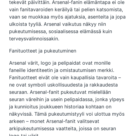
tekevät päivittäin. Arsenal-fanin elämäntapa ei ole
vain fanitavaroiden keräilyä tai pelien katsomista,
vaan se muokkaa myös ajatuksia, asenteita ja jopa
ulkoista tyyliä. Arsenal vaikutus näkyy niin
pukeutumisessa, sosiaalisessa elämässä kuin
terveysvalinnoissakin.
Fanituotteet ja pukeutuminen
Arsenal värit, logo ja pelipaidat ovat monille
faneille identiteetin ja omistautumisen merkki.
Fanituotteet eivät ole vain kaupallisia tavaroita –
ne ovat symboli uskollisuudesta ja rakkaudesta
seuraan. Arsenal-fanit pukeutuvat mielellään
seuran väreihin ja usein pelipaidassa, jonka ylpeys
ja kunnioitus joukkueen historiaa kohtaan on
näkyvissä. Tämä pukeutumistyyli voi ulottua myös
arkeen – monet Arsenal-fanit valitsevat
arkipukeutumisessa vaatteita, joissa on seuran
logo tai värit.