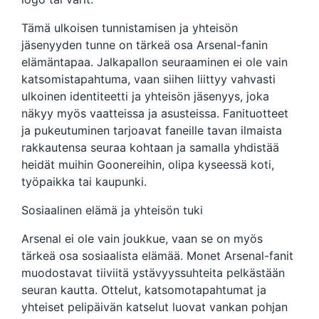
Tämä ulkoisen tunnistamisen ja yhteisön
jäsenyyden tunne on tärkeä osa Arsenal-fanin
elämäntapaa. Jalkapallon seuraaminen ei ole vain
katsomistapahtuma, vaan siihen liittyy vahvasti
ulkoinen identiteetti ja yhteisön jäsenyys, joka
näkyy myös vaatteissa ja asusteissa. Fanituotteet
ja pukeutuminen tarjoavat faneille tavan ilmaista
rakkautensa seuraa kohtaan ja samalla yhdistää
heidät muihin Goonereihin, olipa kyseessä koti,
työpaikka tai kaupunki.
Sosiaalinen elämä ja yhteisön tuki
Arsenal ei ole vain joukkue, vaan se on myös
tärkeä osa sosiaalista elämää. Monet Arsenal-fanit
muodostavat tiiviitä ystävyyssuhteita pelkästään
seuran kautta. Ottelut, katsomotapahtumat ja
yhteiset pelipäivän katselut luovat vankan pohjan