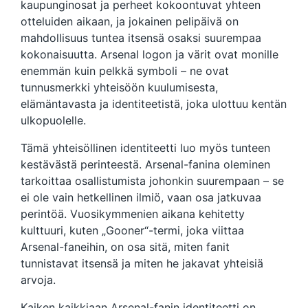
kaupunginosat ja perheet kokoontuvat yhteen
otteluiden aikaan, ja jokainen pelipäivä on
mahdollisuus tuntea itsensä osaksi suurempaa
kokonaisuutta. Arsenal logon ja värit ovat monille
enemmän kuin pelkkä symboli – ne ovat
tunnusmerkki yhteisöön kuulumisesta,
elämäntavasta ja identiteetistä, joka ulottuu kentän
ulkopuolelle.
Tämä yhteisöllinen identiteetti luo myös tunteen
kestävästä perinteestä. Arsenal-fanina oleminen
tarkoittaa osallistumista johonkin suurempaan – se
ei ole vain hetkellinen ilmiö, vaan osa jatkuvaa
perintöä. Vuosikymmenien aikana kehitetty
kulttuuri, kuten „Gooner“-termi, joka viittaa
Arsenal-faneihin, on osa sitä, miten fanit
tunnistavat itsensä ja miten he jakavat yhteisiä
arvoja.
Kaiken kaikkiaan Arsenal-fanin identiteetti on