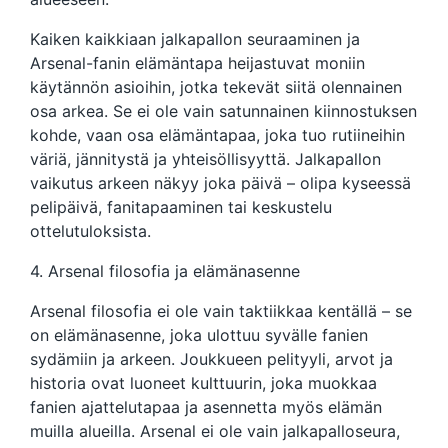
Kaiken kaikkiaan jalkapallon seuraaminen ja
Arsenal-fanin elämäntapa heijastuvat moniin
käytännön asioihin, jotka tekevät siitä olennainen
osa arkea. Se ei ole vain satunnainen kiinnostuksen
kohde, vaan osa elämäntapaa, joka tuo rutiineihin
väriä, jännitystä ja yhteisöllisyyttä. Jalkapallon
vaikutus arkeen näkyy joka päivä – olipa kyseessä
pelipäivä, fanitapaaminen tai keskustelu
ottelutuloksista.
4. Arsenal filosofia ja elämänasenne
Arsenal filosofia ei ole vain taktiikkaa kentällä – se
on elämänasenne, joka ulottuu syvälle fanien
sydämiin ja arkeen. Joukkueen pelityyli, arvot ja
historia ovat luoneet kulttuurin, joka muokkaa
fanien ajattelutapaa ja asennetta myös elämän
muilla alueilla. Arsenal ei ole vain jalkapalloseura,