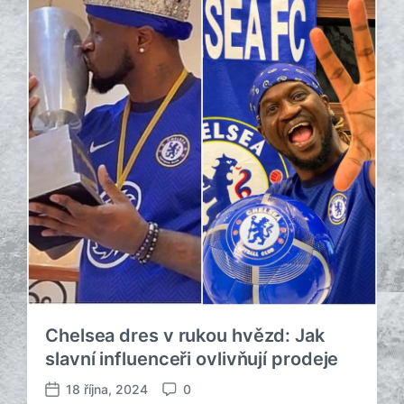
ř
á
í
ř
s
e
p
ě
v
k
u
Chelsea dres v rukou hvězd: Jak
slavní influenceři ovlivňují prodeje
18 října, 2024
0
D
K