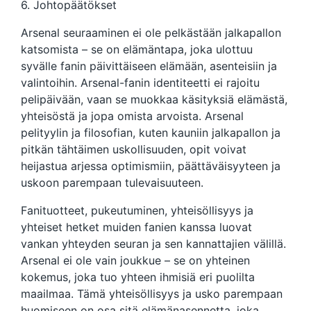
6. Johtopäätökset
Arsenal seuraaminen ei ole pelkästään jalkapallon
katsomista – se on elämäntapa, joka ulottuu
syvälle fanin päivittäiseen elämään, asenteisiin ja
valintoihin. Arsenal-fanin identiteetti ei rajoitu
pelipäivään, vaan se muokkaa käsityksiä elämästä,
yhteisöstä ja jopa omista arvoista. Arsenal
pelityylin ja filosofian, kuten kauniin jalkapallon ja
pitkän tähtäimen uskollisuuden, opit voivat
heijastua arjessa optimismiin, päättäväisyyteen ja
uskoon parempaan tulevaisuuteen.
Fanituotteet, pukeutuminen, yhteisöllisyys ja
yhteiset hetket muiden fanien kanssa luovat
vankan yhteyden seuran ja sen kannattajien välillä.
Arsenal ei ole vain joukkue – se on yhteinen
kokemus, joka tuo yhteen ihmisiä eri puolilta
maailmaa. Tämä yhteisöllisyys ja usko parempaan
huomiseen on osa sitä elämänasennetta, joka