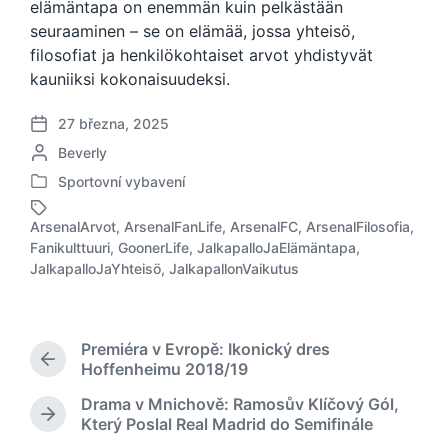
elämäntapa on enemmän kuin pelkästään
seuraaminen – se on elämää, jossa yhteisö,
filosofiat ja henkilökohtaiset arvot yhdistyvät
kauniiksi kokonaisuudeksi.
27 března, 2025
D
A
Beverly
a
u
t
Sportovní vybavení
P
t
u
u
o
m
ArsenalArvot
,
ArsenalFanLife
,
ArsenalFC
,
ArsenalFilosofia
,
b
r
p
Fanikulttuuri
,
GoonerLife
,
JalkapalloJaElämäntapa
,
O
l
:
ř
JalkapalloJaYhteisö
,
JalkapallonVaikutus
z
i
í
n
k
s
a
o
p
č
v
ě
Premiéra v Evropě: Ikonický dres
e
á
v
P
Hoffenheimu 2018/19
n
n
k
ř
o
o
Drama v Mnichově: Ramosův Klíčový Gól,
e
u
t
N
v
Který Poslal Real Madrid do Semifinále
d
a
á
c