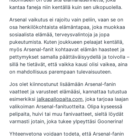
kantaa faneja niin kentällä kuin sen ulkopuolella.
Arsenal vaikutus ei rajoitu vain peliin, vaan se on
osa henkilökohtaista elämäntapaa, joka muokkaa
sosiaalista elämää, terveysvalintoja ja jopa
pukeutumista. Kuten joukkueen pelaajat kentällä,
myös Arsenal-fanit kohtaavat elämän haasteet ja
pettymykset samalla päättäväisyydellä ja toivolla –
sillä he tietävät, että vaikka kausi olisi vaikea, aina
on mahdollisuus parempaan tulevaisuuteen.
Jos olet kiinnostunut lisäämään Arsenal-fanin
vaatteet ja varusteet elämääsi, kannattaa tutustua
esimerkiksi
jalkapallopaita.com
, joka tarjoaa laajan
valikoiman Arsenal-fanituotteita. Olipa kyseessä
pelipaita, huivi tai muu fanivaatteet, sieltä löydät
varmasti jotain, joka tukee ylpeyttäsi Goonerina!
Yhteenvetona voidaan todeta, että Arsenal-fanin