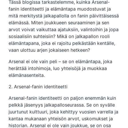
Tässä blogissa tarkastelemme, kuinka Arsenal-
fanin identiteetti ja elämäntapa muodostuvat ja
mitä merkitystä jalkapallolla on fanin päivittäisessä
elämässä. Miten joukkueen seuraaminen ja sen
arvot voivat vaikuttaa ajatuksiin, valintoihin ja jopa
sosiaalisiin suhteisiin? Mikä on jalkapallon rooli
elämäntapana, joka ei rajoitu pelkästään kentälle,
vaan ulottuu arjen jokaiseen hetkeen?
Arsenal ei ole vain peli – se on elämäntapa, joka
herättää intohimoja, luo yhteisöjä ja muokkaa
elämänasenteita.
2. Arsenal-fanin identiteetti
Arsenal-fanin identiteetti on paljon enemmän kuin
pelkkä jäsenyys jalkapalloseurassa. Se on syvälle
juurtunut kulttuuri, joka kehittyy vuosien varrella ja
kantaa mukanaan yhteisön arvot, uskomukset ja
historian. Arsenal ei ole vain joukkue, se on osa