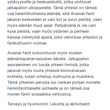
ystävyyksille ja keskusteluille, jotka ulottuvat
jalkapallon ulkopuolelle. Tämä yhteisö on tärkeä
osa henkilökohtaista elämää, sillä Arsenal-fanit
jakavat keskenään ei vain ilot ja surut pelistä, vaan
myös elämän muut asiat. Pelipäivänä ei ole vain
kyse pelistä, vaan myös ystävien ja perheen
kanssa vietetystä ajasta, joka vahvistaa yhteisön ja
fanikulttuurin voimaa.
Arsenal-fanit kokoontuvat myös muiden
elämäntapaharrastusten äärelle. Jalkapallon
seuraaminen voi tuoda yhteen ihmisiä, jotka
jakavat myös muita yhteisiä kiinnostuksen
kohteita, kuten urheilua, kulttuuria ja musiikkia.
Tämä yhteinen perusta luo vankan pohjan monelle
henkilökohtaiselle suhteelle ja on tärkeä osa
monen fanin sosiaalista verkostoa.
Terveys ja hyvinvointi: Liikunta ja aktiviteetit