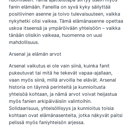
fanin elämään. Faneilla on syvä kyky säilyttää
positiivinen asenne ja toivo tulevaisuuteen, vaikka
nykyhetki olisi vaikea. Tämä elämänasenne opettaa
uskoa itseensä ja ympäröivään yhteisöön – vaikka
tänään olisikin vaikeaa, huomenna on uusi
mahdollisuus.
Arsenal ja elämän arvot
Arsenal vaikutus ei ole vain siinä, kuinka fanit
pukeutuvat tai mitä he tekevät vapaa-ajallaan,
vaan myös siinä, millä arvoilla he elävät. Arsenal
historia on täynnä perinteitä ja kunnioitusta
yhteisöä kohtaan, ja nämä arvot voivat heijastua
myös fanien arkipäiväisiin valintoihin.
Solidaarisuus, yhteisöllisyys ja kunnioitus toisia
kohtaan ovat elämänasenteita, jotka näkyvät paitsi
pelissä myös faniyhteisön arjessa.