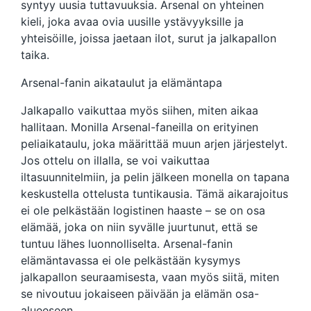
syntyy uusia tuttavuuksia. Arsenal on yhteinen
kieli, joka avaa ovia uusille ystävyyksille ja
yhteisöille, joissa jaetaan ilot, surut ja jalkapallon
taika.
Arsenal-fanin aikataulut ja elämäntapa
Jalkapallo vaikuttaa myös siihen, miten aikaa
hallitaan. Monilla Arsenal-faneilla on erityinen
peliaikataulu, joka määrittää muun arjen järjestelyt.
Jos ottelu on illalla, se voi vaikuttaa
iltasuunnitelmiin, ja pelin jälkeen monella on tapana
keskustella ottelusta tuntikausia. Tämä aikarajoitus
ei ole pelkästään logistinen haaste – se on osa
elämää, joka on niin syvälle juurtunut, että se
tuntuu lähes luonnolliselta. Arsenal-fanin
elämäntavassa ei ole pelkästään kysymys
jalkapallon seuraamisesta, vaan myös siitä, miten
se nivoutuu jokaiseen päivään ja elämän osa-
alueeseen.