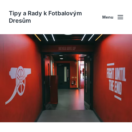
Tipy a Rady k Fotbalovým
Menu
Dresům