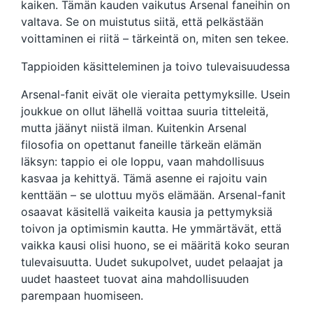
kaiken. Tämän kauden vaikutus Arsenal faneihin on
valtava. Se on muistutus siitä, että pelkästään
voittaminen ei riitä – tärkeintä on, miten sen tekee.
Tappioiden käsitteleminen ja toivo tulevaisuudessa
Arsenal-fanit eivät ole vieraita pettymyksille. Usein
joukkue on ollut lähellä voittaa suuria titteleitä,
mutta jäänyt niistä ilman. Kuitenkin Arsenal
filosofia on opettanut faneille tärkeän elämän
läksyn: tappio ei ole loppu, vaan mahdollisuus
kasvaa ja kehittyä. Tämä asenne ei rajoitu vain
kenttään – se ulottuu myös elämään. Arsenal-fanit
osaavat käsitellä vaikeita kausia ja pettymyksiä
toivon ja optimismin kautta. He ymmärtävät, että
vaikka kausi olisi huono, se ei määritä koko seuran
tulevaisuutta. Uudet sukupolvet, uudet pelaajat ja
uudet haasteet tuovat aina mahdollisuuden
parempaan huomiseen.