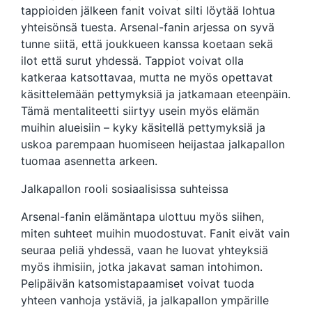
tappioiden jälkeen fanit voivat silti löytää lohtua
yhteisönsä tuesta. Arsenal-fanin arjessa on syvä
tunne siitä, että joukkueen kanssa koetaan sekä
ilot että surut yhdessä. Tappiot voivat olla
katkeraa katsottavaa, mutta ne myös opettavat
käsittelemään pettymyksiä ja jatkamaan eteenpäin.
Tämä mentaliteetti siirtyy usein myös elämän
muihin alueisiin – kyky käsitellä pettymyksiä ja
uskoa parempaan huomiseen heijastaa jalkapallon
tuomaa asennetta arkeen.
Jalkapallon rooli sosiaalisissa suhteissa
Arsenal-fanin elämäntapa ulottuu myös siihen,
miten suhteet muihin muodostuvat. Fanit eivät vain
seuraa peliä yhdessä, vaan he luovat yhteyksiä
myös ihmisiin, jotka jakavat saman intohimon.
Pelipäivän katsomistapaamiset voivat tuoda
yhteen vanhoja ystäviä, ja jalkapallon ympärille