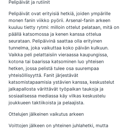
Pelipäivät ja rutiinit
Pelipäivät ovat erityisiä hetkiä, joiden ympärille
monen fanin viikko pyörii. Arsenal-fanin arkeen
kuuluu tietty rytmi: milloin ottelut pelataan, mitä on
päällä katsomossa ja kenen kanssa ottelua
seurataan. Pelipäivinä saattaa olla erityinen
tunnelma, joka vaikuttaa koko päivän kulkuun.
Vaikka peli pelattaisiin vieraassa kaupungissa,
kotona tai baarissa katsominen luo yhteisen
hetken, jossa pelistä tulee osa suurempaa
yhteisöllisyyttä. Fanit järjestävät
katsomistapaamisia ystävien kanssa, keskustelut
jalkapallosta värittävät työpaikan taukoja ja
sosiaalisessa mediassa käy vilkas keskustelu
joukkueen taktiikoista ja pelaajista.
Ottelujen jälkeinen vaikutus arkeen
Voittojen jälkeen on yhteinen juhlahetki, mutta