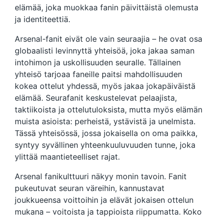
elämää, joka muokkaa fanin päivittäistä olemusta
ja identiteettiä.
Arsenal-fanit eivät ole vain seuraajia – he ovat osa
globaalisti levinnyttä yhteisöä, joka jakaa saman
intohimon ja uskollisuuden seuralle. Tällainen
yhteisö tarjoaa faneille paitsi mahdollisuuden
kokea ottelut yhdessä, myös jakaa jokapäiväistä
elämää. Seurafanit keskustelevat pelaajista,
taktiikoista ja ottelutuloksista, mutta myös elämän
muista asioista: perheistä, ystävistä ja unelmista.
Tässä yhteisössä, jossa jokaisella on oma paikka,
syntyy syvällinen yhteenkuuluvuuden tunne, joka
ylittää maantieteelliset rajat.
Arsenal fanikulttuuri näkyy monin tavoin. Fanit
pukeutuvat seuran väreihin, kannustavat
joukkueensa voittoihin ja elävät jokaisen ottelun
mukana – voitoista ja tappioista riippumatta. Koko