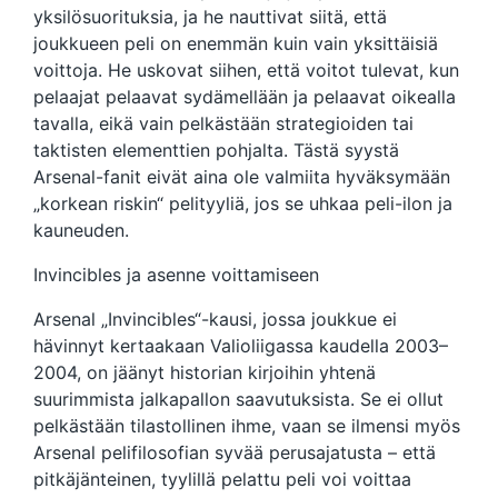
yksilösuorituksia, ja he nauttivat siitä, että
joukkueen peli on enemmän kuin vain yksittäisiä
voittoja. He uskovat siihen, että voitot tulevat, kun
pelaajat pelaavat sydämellään ja pelaavat oikealla
tavalla, eikä vain pelkästään strategioiden tai
taktisten elementtien pohjalta. Tästä syystä
Arsenal-fanit eivät aina ole valmiita hyväksymään
„korkean riskin“ pelityyliä, jos se uhkaa peli-ilon ja
kauneuden.
Invincibles ja asenne voittamiseen
Arsenal „Invincibles“-kausi, jossa joukkue ei
hävinnyt kertaakaan Valioliigassa kaudella 2003–
2004, on jäänyt historian kirjoihin yhtenä
suurimmista jalkapallon saavutuksista. Se ei ollut
pelkästään tilastollinen ihme, vaan se ilmensi myös
Arsenal pelifilosofian syvää perusajatusta – että
pitkäjänteinen, tyylillä pelattu peli voi voittaa