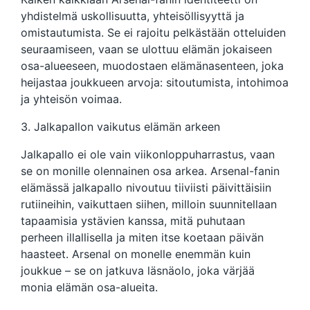
yhdistelmä uskollisuutta, yhteisöllisyyttä ja
omistautumista. Se ei rajoitu pelkästään otteluiden
seuraamiseen, vaan se ulottuu elämän jokaiseen
osa-alueeseen, muodostaen elämänasenteen, joka
heijastaa joukkueen arvoja: sitoutumista, intohimoa
ja yhteisön voimaa.
3. Jalkapallon vaikutus elämän arkeen
Jalkapallo ei ole vain viikonloppuharrastus, vaan
se on monille olennainen osa arkea. Arsenal-fanin
elämässä jalkapallo nivoutuu tiiviisti päivittäisiin
rutiineihin, vaikuttaen siihen, milloin suunnitellaan
tapaamisia ystävien kanssa, mitä puhutaan
perheen illallisella ja miten itse koetaan päivän
haasteet. Arsenal on monelle enemmän kuin
joukkue – se on jatkuva läsnäolo, joka värjää
monia elämän osa-alueita.