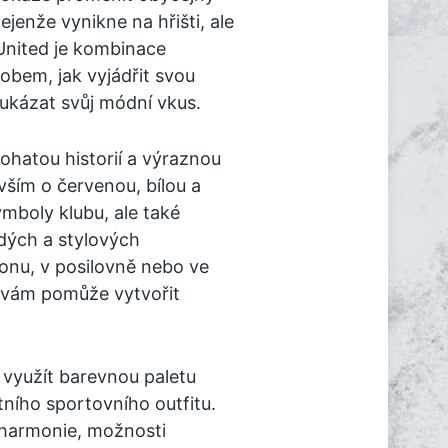
ejenže vynikne na hřišti, ale
United je kombinace
obem, jak vyjádřit svou
í ukázat svůj módní vkus.
ohatou historií a výraznou
evším o červenou, bílou a
mboly klubu, ale také
dých a stylových
ionu, v posilovně nebo ve
y vám pomůže vytvořit
 využít barevnou paletu
ního sportovního outfitu.
 harmonie, možnosti