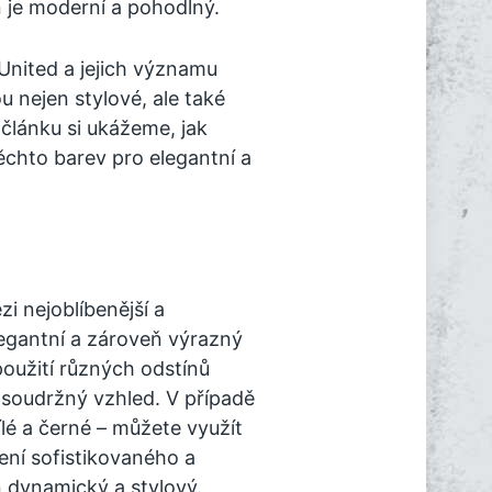
ň je moderní a pohodlný.
United a jejich významu
u nejen stylové, ale také
i článku si ukážeme, jak
chto barev pro elegantní a
 nejoblíbenější a
elegantní a zároveň výrazný
použití různých odstínů
 soudržný vzhled. V případě
lé a černé – můžete využít
ní sofistikovaného a
 dynamický a stylový.