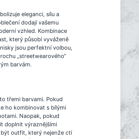
lizuje eleganci, sílu a
oblečení dodají vašemu
moderní vzhled. Kombinace
ast, který působí vyváženě
nisky jsou perfektní volbou,
 trochu „streetwearového“
ovým barvám.
to třemi barvami. Pokud
te ho kombinovat s bílými
lhotami. Naopak, pokud
t doplnit výraznějšími
t outfit, který nejenže ctí