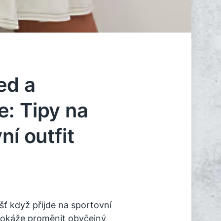
ed a
: Tipy na
ní outfit
šť když přijde na sportovní
dokáže proměnit obyčejný