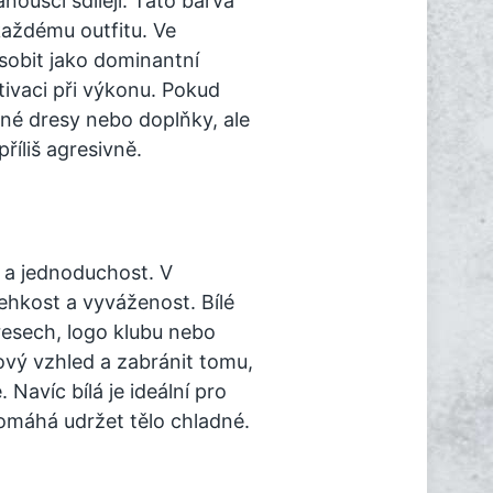
anoušci sdílejí. Tato barva
každému outfitu. Ve
obit jako dominantní
ivaci při výkonu. Pokud
né dresy nebo doplňky, ale
příliš agresivně.
t a jednoduchost. V
ehkost a vyváženost. Bílé
resech, logo klubu nebo
ový vzhled a zabránit tomu,
 Navíc bílá je ideální pro
pomáhá udržet tělo chladné.