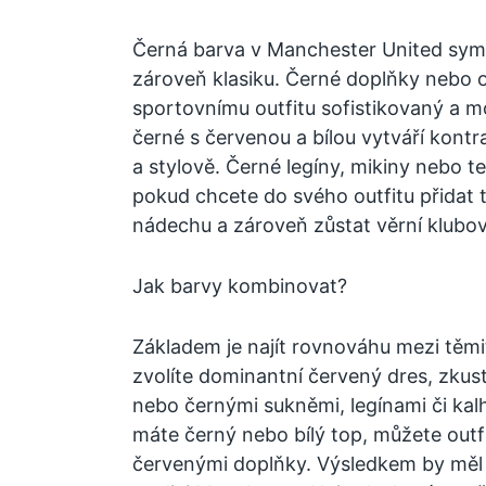
Černá barva v Manchester United symbo
zároveň klasiku. Černé doplňky nebo 
sportovnímu outfitu sofistikovaný a 
černé s červenou a bílou vytváří kontr
a stylově. Černé legíny, mikiny nebo te
pokud chcete do svého outfitu přidat
nádechu a zároveň zůstat věrní klub
Jak barvy kombinovat?
Základem je najít rovnováhu mezi těmi
zvolíte dominantní červený dres, zkus
nebo černými sukněmi, legínami či ka
máte černý nebo bílý top, můžete outfi
červenými doplňky. Výsledkem by měl bý