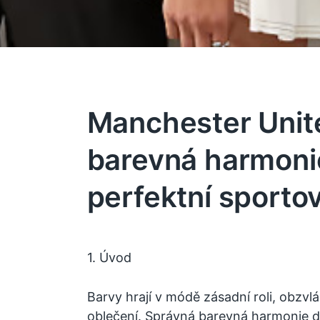
Manchester Unit
barevná harmonie
perfektní sportov
1. Úvod
Barvy hrají v módě zásadní roli, obzvlá
oblečení. Správná barevná harmonie 