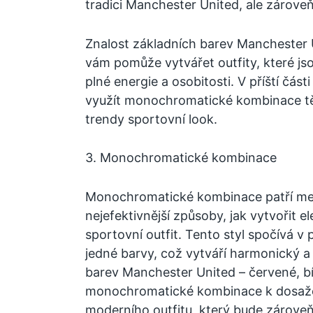
tradici Manchester United, ale zárove
Znalost základních barev Manchester 
vám pomůže vytvářet outfity, které jso
plné energie a osobitosti. V příští část
využít monochromatické kombinace tě
trendy sportovní look.
3. Monochromatické kombinace
Monochromatické kombinace patří mezi
nejefektivnější způsoby, jak vytvořit 
sportovní outfit. Tento styl spočívá v 
jedné barvy, což vytváří harmonický a
barev Manchester United – červené, bí
monochromatické kombinace k dosaže
moderního outfitu, který bude zároveň