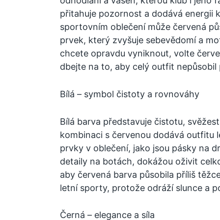
odhodlání a vášeň, kterou klub i jeho f
přitahuje pozornost a dodává energii 
sportovním oblečení může červená půs
prvek, který zvyšuje sebevědomí a mot
chcete opravdu vyniknout, volte červe
dbejte na to, aby celý outfit nepůsobil 
Bílá – symbol čistoty a rovnováhy
Bílá barva představuje čistotu, svěžes
kombinaci s červenou dodává outfitu l
prvky v oblečení, jako jsou pásky na d
detaily na botách, dokážou oživit celk
aby červená barva působila příliš těžce.
letní sporty, protože odráží slunce a 
Černá – elegance a síla