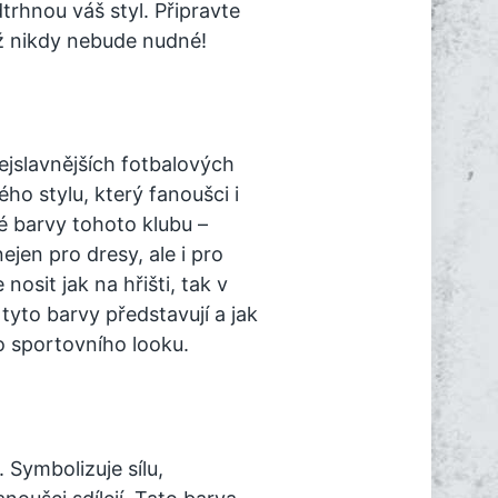
trhnou váš styl. Připravte
už nikdy nebude nudné!
ejslavnějších fotbalových
ho stylu, který fanoušci i
é barvy tohoto klubu –
ejen pro dresy, ale i pro
nosit jak na hřišti, tak v
yto barvy představují a jak
ho sportovního looku.
Symbolizuje sílu,