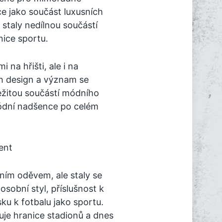
e jako součást luxusních
 staly nedílnou součástí
nice sportu.
 na hřišti, ale i na
h design a význam se
ležitou součástí módního
módní nadšence po celém
ent
ním oděvem, ale staly se
sobní styl, příslušnost k
ku k fotbalu jako sportu.
je hranice stadionů a dnes