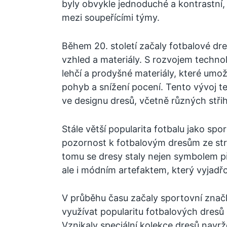
byly obvykle jednoduché a kontrastní, 
mezi soupeřícími týmy.
Během 20. století začaly fotbalové dr
vzhled a materiály. S rozvojem technol
lehčí a prodyšné materiály, které umo
pohyb a snížení pocení. Tento vývoj te
ve designu dresů, včetně různých stři
Stále větší popularita fotbalu jako spo
pozornost k fotbalovým dresům ze stra
tomu se dresy staly nejen symbolem př
ale i módním artefaktem, který vyjadřova
V průběhu času začaly sportovní znač
využívat popularitu fotbalových dresů
Vznikaly speciální kolekce dresů nav