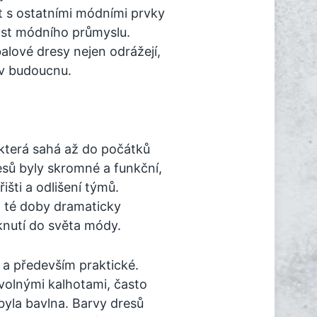
at s ostatními módními prvky
nost módního průmyslu.
lové dresy nejen odrážejí,
a v budoucnu.
 která sahá až do počátků
sů byly skromné a funkční,
řišti a odlišení týmů.
d té doby dramaticky
iknutí do světa módy.
 a především praktické.
 volnými kalhotami, často
byla bavlna. Barvy dresů