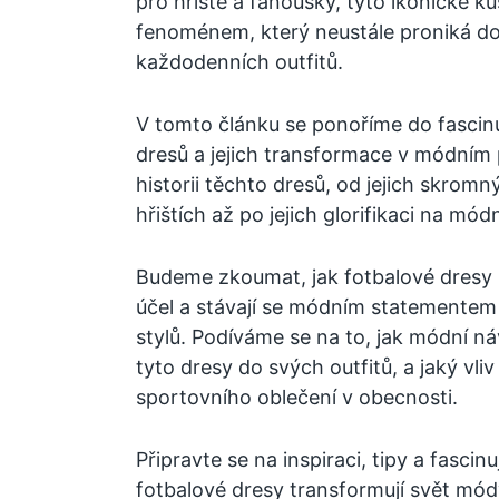
pro hřiště a fanoušky, tyto ikonické k
fenoménem, který neustále proniká do 
každodenních outfitů.
V tomto článku se ponoříme do fascinu
dresů a jejich transformace v módní
historii těchto dresů, od jejich skrom
hřištích až po jejich glorifikaci na mó
Budeme zkoumat, jak fotbalové dresy 
účel a stávají se módním statementem 
stylů. Podíváme se na to, jak módní náv
tyto dresy do svých outfitů, a jaký vli
sportovního oblečení v obecnosti.
Připravte se na inspiraci, tipy a fascinu
fotbalové dresy transformují svět m