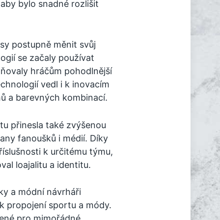
aby bylo snadné rozlišit
esy postupně měnit svůj
ogií se začaly používat
žňovaly hráčům pohodlnější
chnologií vedl i k inovacím
hů a barevných kombinací.
rtu přinesla také zvýšenou
ny fanoušků i médií. Díky
íslušnosti k určitému týmu,
l loajalitu a identitu.
ky a módní návrháři
 k propojení sportu a módy.
ržené pro mimořádné