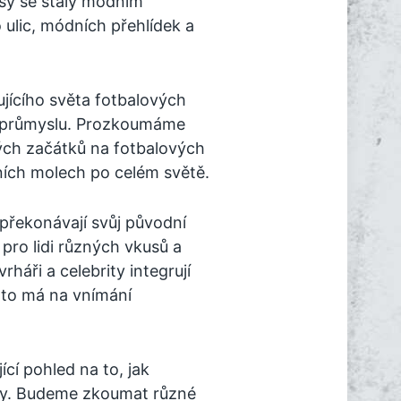
usy se staly módním
ulic, módních přehlídek a
jícího světa fotbalových
m průmyslu. Prozkoumáme
ných začátků na fotbalových
dních molech po celém světě.
překonávají svůj původní
pro lidi různých vkusů a
rháři a celebrity integrují
v to má na vnímání
jící pohled na to, jak
ódy. Budeme zkoumat různé