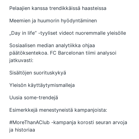
Pelaajien kanssa trendikkäissä haasteissa
Meemien ja huumorin hyödyntäminen
„Day in life“ -tyyliset videot nuoremmalle yleisölle
Sosiaalisen median analytiikka ohjaa
päätöksentekoa. FC Barcelonan tiimi analysoi
jatkuvasti:
Sisältöjen suorituskykyä
Yleisön käyttäytymismalleja
Uusia some-trendejä
Esimerkkejä menestyneistä kampanjoista:
#MoreThanAClub -kampanja korosti seuran arvoja
ja historiaa