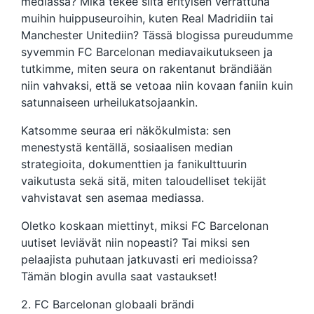
mediassa? Mikä tekee siitä erityisen verrattuna
muihin huippuseuroihin, kuten Real Madridiin tai
Manchester Unitediin? Tässä blogissa pureudumme
syvemmin FC Barcelonan mediavaikutukseen ja
tutkimme, miten seura on rakentanut brändiään
niin vahvaksi, että se vetoaa niin kovaan faniin kuin
satunnaiseen urheilukatsojaankin.
Katsomme seuraa eri näkökulmista: sen
menestystä kentällä, sosiaalisen median
strategioita, dokumenttien ja fanikulttuurin
vaikutusta sekä sitä, miten taloudelliset tekijät
vahvistavat sen asemaa mediassa.
Oletko koskaan miettinyt, miksi FC Barcelonan
uutiset leviävät niin nopeasti? Tai miksi sen
pelaajista puhutaan jatkuvasti eri medioissa?
Tämän blogin avulla saat vastaukset!
2. FC Barcelonan globaali brändi