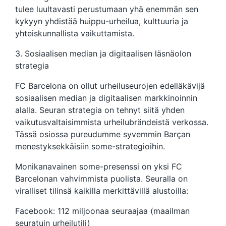
tulee luultavasti perustumaan yhä enemmän sen
kykyyn yhdistää huippu-urheilua, kulttuuria ja
yhteiskunnallista vaikuttamista.
3. Sosiaalisen median ja digitaalisen läsnäolon
strategia
FC Barcelona on ollut urheiluseurojen edelläkävijä
sosiaalisen median ja digitaalisen markkinoinnin
alalla. Seuran strategia on tehnyt siitä yhden
vaikutusvaltaisimmista urheilubrändeistä verkossa.
Tässä osiossa pureudumme syvemmin Barçan
menestyksekkäisiin some-strategioihin.
Monikanavainen some-presenssi on yksi FC
Barcelonan vahvimmista puolista. Seuralla on
viralliset tilinsä kaikilla merkittävillä alustoilla:
Facebook: 112 miljoonaa seuraajaa (maailman
seuratuin urheilutili)