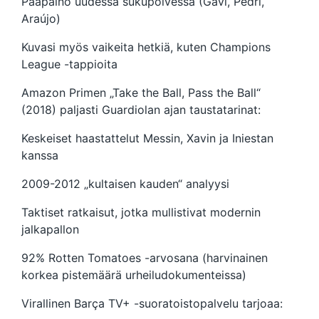
Pääpaino uudessa sukupolvessa (Gavi, Pedri,
Araújo)
Kuvasi myös vaikeita hetkiä, kuten Champions
League -tappioita
Amazon Primen „Take the Ball, Pass the Ball“
(2018) paljasti Guardiolan ajan taustatarinat:
Keskeiset haastattelut Messin, Xavin ja Iniestan
kanssa
2009-2012 „kultaisen kauden“ analyysi
Taktiset ratkaisut, jotka mullistivat modernin
jalkapallon
92% Rotten Tomatoes -arvosana (harvinainen
korkea pistemäärä urheiludokumenteissa)
Virallinen Barça TV+ -suoratoistopalvelu tarjoaa: