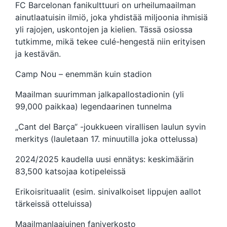
FC Barcelonan fanikulttuuri on urheilumaailman
ainutlaatuisin ilmiö, joka yhdistää miljoonia ihmisiä
yli rajojen, uskontojen ja kielien. Tässä osiossa
tutkimme, mikä tekee culé-hengestä niin erityisen
ja kestävän.
Camp Nou – enemmän kuin stadion
Maailman suurimman jalkapallostadionin (yli
99,000 paikkaa) legendaarinen tunnelma
„Cant del Barça“ -joukkueen virallisen laulun syvin
merkitys (lauletaan 17. minuutilla joka ottelussa)
2024/2025 kaudella uusi ennätys: keskimäärin
83,500 katsojaa kotipeleissä
Erikoisrituaalit (esim. sinivalkoiset lippujen aallot
tärkeissä otteluissa)
Maailmanlaajuinen faniverkosto