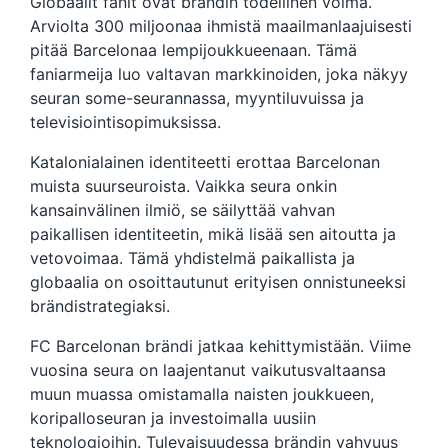
Globaalit fanit ovat brändin todellinen voima.
Arviolta 300 miljoonaa ihmistä maailmanlaajuisesti
pitää Barcelonaa lempijoukkueenaan. Tämä
faniarmeija luo valtavan markkinoiden, joka näkyy
seuran some-seurannassa, myyntiluvuissa ja
televisiointisopimuksissa.
Katalonialainen identiteetti erottaa Barcelonan
muista suurseuroista. Vaikka seura onkin
kansainvälinen ilmiö, se säilyttää vahvan
paikallisen identiteetin, mikä lisää sen aitoutta ja
vetovoimaa. Tämä yhdistelmä paikallista ja
globaalia on osoittautunut erityisen onnistuneeksi
brändistrategiaksi.
FC Barcelonan brändi jatkaa kehittymistään. Viime
vuosina seura on laajentanut vaikutusvaltaansa
muun muassa omistamalla naisten joukkueen,
koripalloseuran ja investoimalla uusiin
teknologioihin. Tulevaisuudessa brändin vahvuus