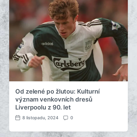
Od zelené po žlutou: Kulturní
význam venkovních dresů
Liverpoolu z 90. let
8 listopadu, 2024
0
D
K
a
o
t
m