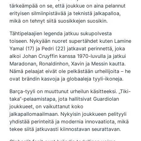
tärkeämpää on se, että joukkue on aina pelannut
erityisen silmiinpistävää ja teknistä jalkapalloa,
mikä on tehnyt siitä suosikkejen suosikin.
Tähtipelaajien legenda jatkuu sukupolvesta
toiseen. Nykyään nuoret supertähdet kuten Lamine
Yamal (17) ja Pedri (22) jatkavat perinnettä, joka
alkoi Johan Cruyffin kanssa 1970-luvulla ja jatkui
Maradonan, Ronaldinhon, Xavin ja Messin kautta.
Nämä pelaajat eivät ole pelkästään urheilijoita – he
ovat brändin kasvoja ja globaaleja tyyli-ikoneja.
Barça-tyyli on muuttunut urheilun käsitteeksi. „Tiki-
taka“-pelaamistapa, jota hallitsivat Guardiolan
joukkueet, on vaikuttanut koko
jalkapallomaailmaan. Nykyisin joukkueen pelityyli
yhdistää perinteitä ja modernia innovaatiota, mikä
tekee siitä jatkuvasti kiinnostavan seurattavan.