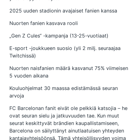
2025 uuden stadionin avajaiset fanien kanssa
Nuorten fanien kasvava rooli
„Gen Z Cules“ -kampanja (13-25-vuotiaat)
E-sport -joukkueen suosio (yli 2 milj. seuraajaa
Twitchissä)
Nuorten naisfanien määrä kasvanut 75% viimeisen
5 vuoden aikana
Kouluohjelmat 30 maassa edistämässä seuran
arvoja
FC Barcelonan fanit eivät ole pelkkiä katsojia – he
ovat seuran sielu ja jatkuvuuden tae. Kun muut
seurat keskittyvät brändien kaupallistamiseen,
Barcelona on säilyttänyt ainutlaatuisen yhteyden
kantajayhteisöönsä. Tämä yhteisöllisyyden voima