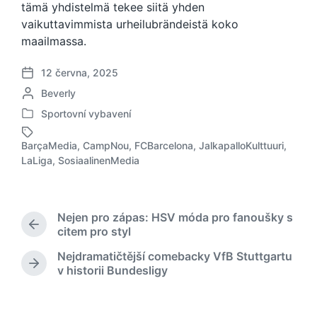
tämä yhdistelmä tekee siitä yhden
vaikuttavimmista urheilubrändeistä koko
maailmassa.
12 června, 2025
D
A
Beverly
a
u
t
Sportovní vybavení
P
t
u
u
o
m
BarçaMedia
,
CampNou
,
FCBarcelona
,
JalkapalloKulttuuri
,
b
r
O
p
LaLiga
,
SosiaalinenMedia
l
:
z
ř
i
n
í
k
a
s
o
č
p
Nejen pro zápas: HSV móda pro fanoušky s
v
e
ě
P
citem pro styl
á
n
v
ř
n
Nejdramatičtější comebacky VfB Stuttgartu
o
e
k
N
o
v historii Bundesligy
d
t
u
á
v
c
a
s
h
g
l
o