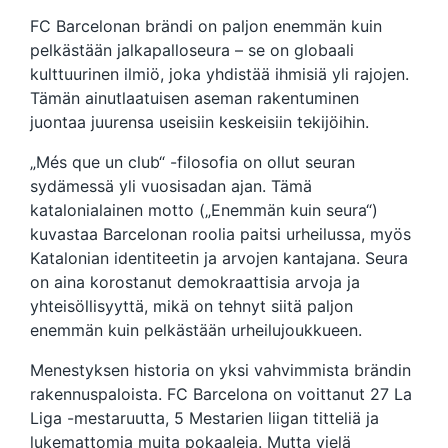
FC Barcelonan brändi on paljon enemmän kuin
pelkästään jalkapalloseura – se on globaali
kulttuurinen ilmiö, joka yhdistää ihmisiä yli rajojen.
Tämän ainutlaatuisen aseman rakentuminen
juontaa juurensa useisiin keskeisiin tekijöihin.
„Més que un club“ -filosofia on ollut seuran
sydämessä yli vuosisadan ajan. Tämä
katalonialainen motto („Enemmän kuin seura“)
kuvastaa Barcelonan roolia paitsi urheilussa, myös
Katalonian identiteetin ja arvojen kantajana. Seura
on aina korostanut demokraattisia arvoja ja
yhteisöllisyyttä, mikä on tehnyt siitä paljon
enemmän kuin pelkästään urheilujoukkueen.
Menestyksen historia on yksi vahvimmista brändin
rakennuspaloista. FC Barcelona on voittanut 27 La
Liga -mestaruutta, 5 Mestarien liigan titteliä ja
lukemattomia muita pokaaleja. Mutta vielä