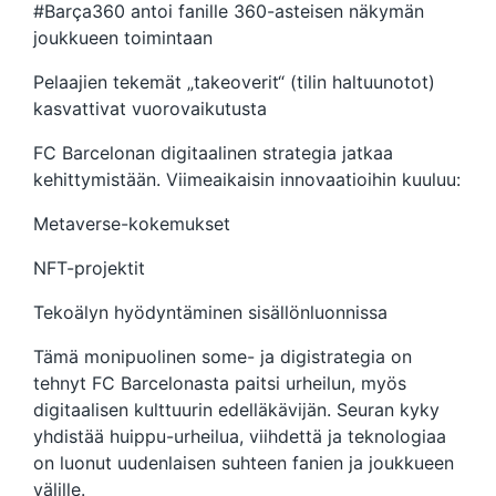
#Barça360 antoi fanille 360-asteisen näkymän
joukkueen toimintaan
Pelaajien tekemät „takeoverit“ (tilin haltuunotot)
kasvattivat vuorovaikutusta
FC Barcelonan digitaalinen strategia jatkaa
kehittymistään. Viimeaikaisin innovaatioihin kuuluu:
Metaverse-kokemukset
NFT-projektit
Tekoälyn hyödyntäminen sisällönluonnissa
Tämä monipuolinen some- ja digistrategia on
tehnyt FC Barcelonasta paitsi urheilun, myös
digitaalisen kulttuurin edelläkävijän. Seuran kyky
yhdistää huippu-urheilua, viihdettä ja teknologiaa
on luonut uudenlaisen suhteen fanien ja joukkueen
välille.