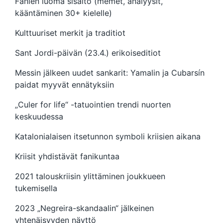
Fanien luoma sisältö (memet, analyysit,
kääntäminen 30+ kielelle)
Kulttuuriset merkit ja traditiot
Sant Jordi-päivän (23.4.) erikoiseditiot
Messin jälkeen uudet sankarit: Yamalin ja Cubarsín
paidat myyvät ennätyksiin
„Culer for life“ -tatuointien trendi nuorten
keskuudessa
Katalonialaisen itsetunnon symboli kriisien aikana
Kriisit yhdistävät fanikuntaa
2021 talouskriisin ylittäminen joukkueen
tukemisella
2023 „Negreira-skandaalin“ jälkeinen
yhtenäisyyden näyttö