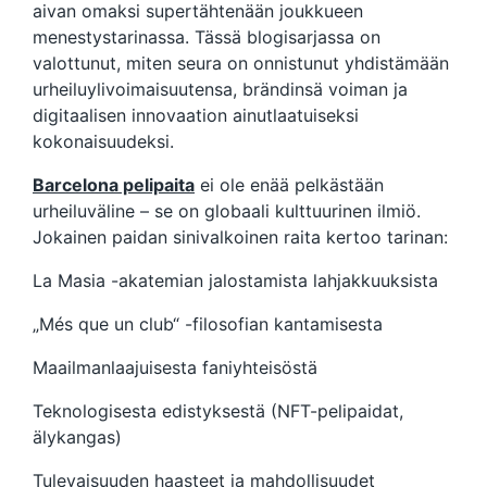
aivan omaksi supertähtenään joukkueen
menestystarinassa. Tässä blogisarjassa on
valottunut, miten seura on onnistunut yhdistämään
urheiluylivoimaisuutensa, brändinsä voiman ja
digitaalisen innovaation ainutlaatuiseksi
kokonaisuudeksi.
Barcelona pelipaita
ei ole enää pelkästään
urheiluväline – se on globaali kulttuurinen ilmiö.
Jokainen paidan sinivalkoinen raita kertoo tarinan:
La Masia -akatemian jalostamista lahjakkuuksista
„Més que un club“ -filosofian kantamisesta
Maailmanlaajuisesta faniyhteisöstä
Teknologisesta edistyksestä (NFT-pelipaidat,
älykangas)
Tulevaisuuden haasteet ja mahdollisuudet