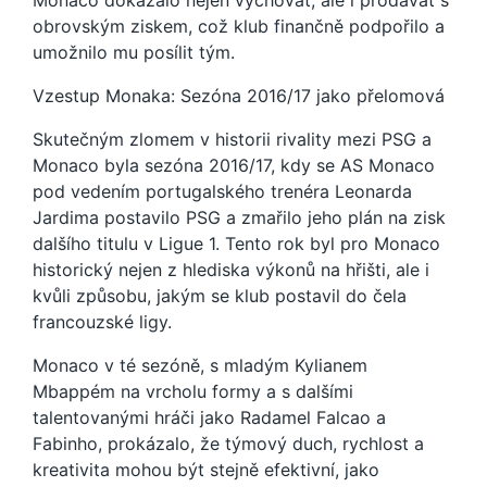
Monaco dokázalo nejen vychovat, ale i prodávat s
obrovským ziskem, což klub finančně podpořilo a
umožnilo mu posílit tým.
Vzestup Monaka: Sezóna 2016/17 jako přelomová
Skutečným zlomem v historii rivality mezi PSG a
Monaco byla sezóna 2016/17, kdy se AS Monaco
pod vedením portugalského trenéra Leonarda
Jardima postavilo PSG a zmařilo jeho plán na zisk
dalšího titulu v Ligue 1. Tento rok byl pro Monaco
historický nejen z hlediska výkonů na hřišti, ale i
kvůli způsobu, jakým se klub postavil do čela
francouzské ligy.
Monaco v té sezóně, s mladým Kylianem
Mbappém na vrcholu formy a s dalšími
talentovanými hráči jako Radamel Falcao a
Fabinho, prokázalo, že týmový duch, rychlost a
kreativita mohou být stejně efektivní, jako