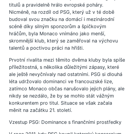
titulů a pravidelně hrálo evropské poháry.
Nicméně, na rozdíl od PSG, který už v té době
budoval svou značku na domácí i mezinárodní
scéně díky silným sponzorům a špičkovým
hráčům, byla Monaco vnímáno jako menší,
skromnější klub, který se zaměřoval na výchovu
talentů a poctivou práci na hřišti.
Prvotní rivalita mezi těmito dvěma kluby byla spíše
příležitostná, s několika důležitými zápasy, které
ale ještě nevyčnívaly nad ostatními. PSG si dlouhá
léta udržovalo dominanci ve francouzské lize,
zatímco Monaco občas narušovalo jejich plány, ale
nikdy se nezdálo, že by se mohlo stát vážným
konkurentem pro titul. Situace se však začala
měnit na začátku 21. století.
Vzestup PSG: Dominance s finančními prostředky