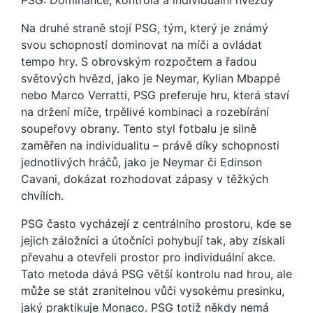
PSG: Dominance, kontrola a individuální hvězdy
Na druhé straně stojí PSG, tým, který je známý
svou schopností dominovat na míči a ovládat
tempo hry. S obrovským rozpočtem a řadou
světových hvězd, jako je Neymar, Kylian Mbappé
nebo Marco Verratti, PSG preferuje hru, která staví
na držení míče, trpělivé kombinaci a rozebírání
soupeřovy obrany. Tento styl fotbalu je silně
zaměřen na individualitu – právě díky schopnosti
jednotlivých hráčů, jako je Neymar či Edinson
Cavani, dokázat rozhodovat zápasy v těžkých
chvílích.
PSG často vycházejí z centrálního prostoru, kde se
jejich záložníci a útočníci pohybují tak, aby získali
převahu a otevřeli prostor pro individuální akce.
Tato metoda dává PSG větší kontrolu nad hrou, ale
může se stát zranitelnou vůči vysokému presinku,
jaký praktikuje Monaco. PSG totiž někdy nemá