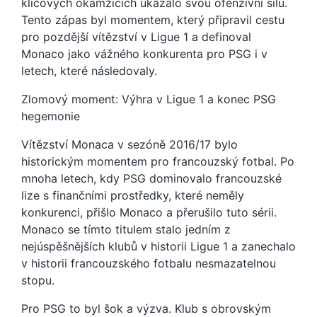
klíčových okamžicích ukázalo svou ofenzivní sílu.
Tento zápas byl momentem, který připravil cestu
pro pozdější vítězství v Ligue 1 a definoval
Monaco jako vážného konkurenta pro PSG i v
letech, které následovaly.
Zlomový moment: Výhra v Ligue 1 a konec PSG
hegemonie
Vítězství Monaca v sezóně 2016/17 bylo
historickým momentem pro francouzský fotbal. Po
mnoha letech, kdy PSG dominovalo francouzské
lize s finančními prostředky, které neměly
konkurenci, přišlo Monaco a přerušilo tuto sérii.
Monaco se tímto titulem stalo jedním z
nejúspěšnějších klubů v historii Ligue 1 a zanechalo
v historii francouzského fotbalu nesmazatelnou
stopu.
Pro PSG to byl šok a výzva. Klub s obrovským