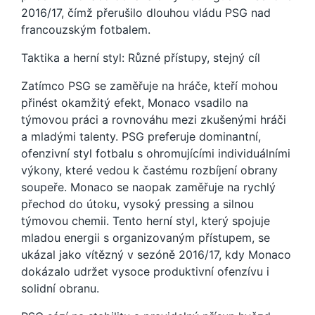
2016/17, čímž přerušilo dlouhou vládu PSG nad
francouzským fotbalem.
Taktika a herní styl: Různé přístupy, stejný cíl
Zatímco PSG se zaměřuje na hráče, kteří mohou
přinést okamžitý efekt, Monaco vsadilo na
týmovou práci a rovnováhu mezi zkušenými hráči
a mladými talenty. PSG preferuje dominantní,
ofenzivní styl fotbalu s ohromujícími individuálními
výkony, které vedou k častému rozbíjení obrany
soupeře. Monaco se naopak zaměřuje na rychlý
přechod do útoku, vysoký pressing a silnou
týmovou chemii. Tento herní styl, který spojuje
mladou energii s organizovaným přístupem, se
ukázal jako vítězný v sezóně 2016/17, kdy Monaco
dokázalo udržet vysoce produktivní ofenzívu i
solidní obranu.