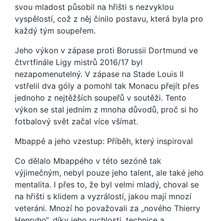
svou mladost působil na hřišti s nezvyklou
vyspělostí, což z něj činilo postavu, která byla pro
každý tým soupeřem.
Jeho výkon v zápase proti Borussii Dortmund ve
čtvrtfinále Ligy mistrů 2016/17 byl
nezapomenutelný. V zápase na Stade Louis II
vstřelil dva góly a pomohl tak Monacu přejít přes
jednoho z nejtěžších soupeřů v soutěži. Tento
výkon se stal jedním z mnoha důvodů, proč si ho
fotbalový svět začal více všímat.
Mbappé a jeho vzestup: Příběh, který inspiroval
Co dělalo Mbappého v této sezóně tak
výjimečným, nebyl pouze jeho talent, ale také jeho
mentalita. I přes to, že byl velmi mladý, choval se
na hřišti s klidem a vyzrálostí, jakou mají mnozí
veteráni. Mnozí ho považovali za „nového Thierry
Henryho“, díky jeho rychlosti, technice a