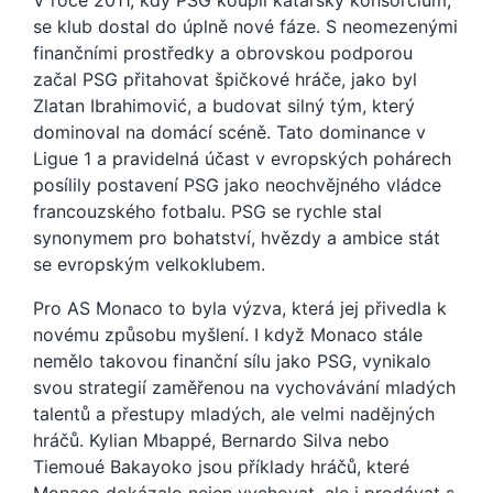
V roce 2011, kdy PSG koupil katarský konsorcium,
se klub dostal do úplně nové fáze. S neomezenými
finančními prostředky a obrovskou podporou
začal PSG přitahovat špičkové hráče, jako byl
Zlatan Ibrahimović, a budovat silný tým, který
dominoval na domácí scéně. Tato dominance v
Ligue 1 a pravidelná účast v evropských pohárech
posílily postavení PSG jako neochvějného vládce
francouzského fotbalu. PSG se rychle stal
synonymem pro bohatství, hvězdy a ambice stát
se evropským velkoklubem.
Pro AS Monaco to byla výzva, která jej přivedla k
novému způsobu myšlení. I když Monaco stále
nemělo takovou finanční sílu jako PSG, vynikalo
svou strategií zaměřenou na vychovávání mladých
talentů a přestupy mladých, ale velmi nadějných
hráčů. Kylian Mbappé, Bernardo Silva nebo
Tiemoué Bakayoko jsou příklady hráčů, které