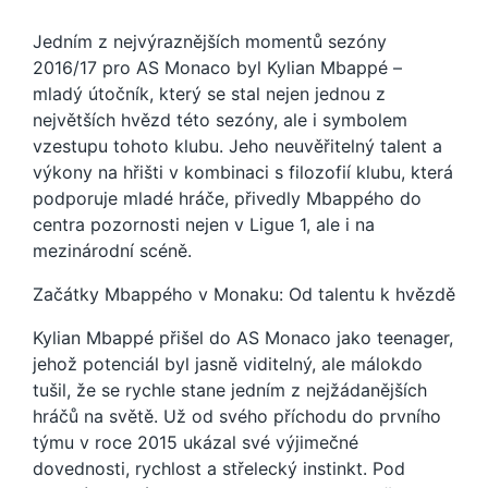
Jedním z nejvýraznějších momentů sezóny
2016/17 pro AS Monaco byl Kylian Mbappé –
mladý útočník, který se stal nejen jednou z
největších hvězd této sezóny, ale i symbolem
vzestupu tohoto klubu. Jeho neuvěřitelný talent a
výkony na hřišti v kombinaci s filozofií klubu, která
podporuje mladé hráče, přivedly Mbappého do
centra pozornosti nejen v Ligue 1, ale i na
mezinárodní scéně.
Začátky Mbappého v Monaku: Od talentu k hvězdě
Kylian Mbappé přišel do AS Monaco jako teenager,
jehož potenciál byl jasně viditelný, ale málokdo
tušil, že se rychle stane jedním z nejžádanějších
hráčů na světě. Už od svého příchodu do prvního
týmu v roce 2015 ukázal své výjimečné
dovednosti, rychlost a střelecký instinkt. Pod