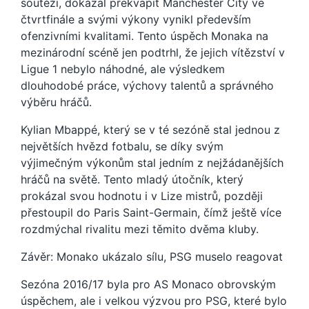
soutěži, dokázal překvapit Manchester City ve
čtvrtfinále a svými výkony vynikl především
ofenzivními kvalitami. Tento úspěch Monaka na
mezinárodní scéně jen podtrhl, že jejich vítězství v
Ligue 1 nebylo náhodné, ale výsledkem
dlouhodobé práce, výchovy talentů a správného
výběru hráčů.
Kylian Mbappé, který se v té sezóně stal jednou z
největších hvězd fotbalu, se díky svým
výjimečným výkonům stal jedním z nejžádanějších
hráčů na světě. Tento mladý útočník, který
prokázal svou hodnotu i v Lize mistrů, později
přestoupil do Paris Saint-Germain, čímž ještě více
rozdmýchal rivalitu mezi těmito dvěma kluby.
Závěr: Monako ukázalo sílu, PSG muselo reagovat
Sezóna 2016/17 byla pro AS Monaco obrovským
úspěchem, ale i velkou výzvou pro PSG, které bylo