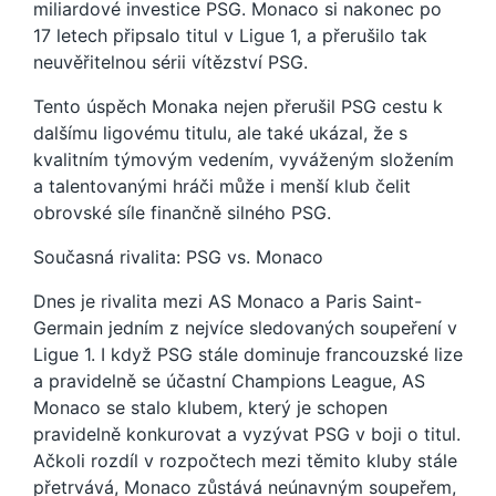
miliardové investice PSG. Monaco si nakonec po
17 letech připsalo titul v Ligue 1, a přerušilo tak
neuvěřitelnou sérii vítězství PSG.
Tento úspěch Monaka nejen přerušil PSG cestu k
dalšímu ligovému titulu, ale také ukázal, že s
kvalitním týmovým vedením, vyváženým složením
a talentovanými hráči může i menší klub čelit
obrovské síle finančně silného PSG.
Současná rivalita: PSG vs. Monaco
Dnes je rivalita mezi AS Monaco a Paris Saint-
Germain jedním z nejvíce sledovaných soupeření v
Ligue 1. I když PSG stále dominuje francouzské lize
a pravidelně se účastní Champions League, AS
Monaco se stalo klubem, který je schopen
pravidelně konkurovat a vyzývat PSG v boji o titul.
Ačkoli rozdíl v rozpočtech mezi těmito kluby stále
přetrvává, Monaco zůstává neúnavným soupeřem,