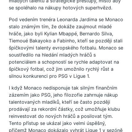
mladých talentů a strategické přestupy, místo aby
se spoléhalo na nákupy hotových superhvězd.
Pod vedením trenéra Leonarda Jardima se Monaco
stalo známým tím, že dokáže zaujmout mladé
hráče, jako byli Kylian Mbappé, Bernardo Silva,
Tiemoué Bakayoko a Fabinho, kteří se později stali
špičkovými talenty evropského fotbalu. Monaco se
soustředilo na hledání mladých hráčů s
potenciálem a schopností se rychle adaptovat na
špičkový fotbal, což jim umožnilo rychlý růst a
silnou konkurenci pro PSG v Ligue 1.
I když Monaco nedisponuje tak silným finančním
zázemím jako PSG, jeho filozofie zahrnuje nákup
talentovaných mladíků, kteří se často později
prodávají za rekordní částky, což umožňuje klubu
reinvestovat do nových hráčů a posilovat tým.
Tento přístup se ukázal jako velmi úspěšný,
přičemž Monaco dokázalo vyhrát Ligue 1 v sezóně