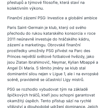
přestupů a týmové filosofie, která staví na
kolektivním výkonu.
Finanční zázemí PSG: Investice a globální ambice
Paris Saint-Germain je klub, který od svého
přechodu do rukou katarského konsorcia v roce
2011 neúnavně investuje do hráčského kádru,
zázemí a marketingu. Obrovské finanční
prostředky umožnily PSG přivést na Parc des
Princes největší světové fotbalové hvězdy, jako
jsou Zlatan Ibrahimović, Neymar, Kylian Mbappé a
Angel Di María. S těmito jmény se klub stal
dominantní silou nejen v Ligue 1, ale i na evropské
scéně, pravidelně se účastnící Ligy mistrů.
PSG se rozhodlo vybudovat tým na základě
špičkových hráčů, kteří jsou schopni garantovat
okamžitý úspěch. Tento přístup sází na rychlé
vítězství a dlouhodobé udržení dominance. Jejich