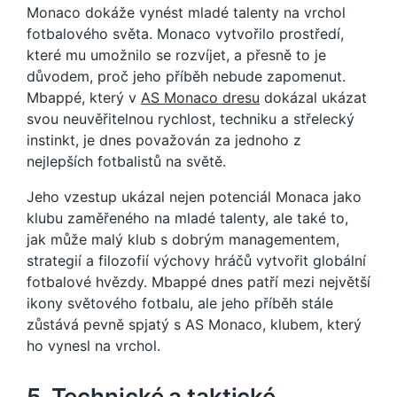
Monaco dokáže vynést mladé talenty na vrchol
fotbalového světa. Monaco vytvořilo prostředí,
které mu umožnilo se rozvíjet, a přesně to je
důvodem, proč jeho příběh nebude zapomenut.
Mbappé, který v
AS Monaco dresu
dokázal ukázat
svou neuvěřitelnou rychlost, techniku a střelecký
instinkt, je dnes považován za jednoho z
nejlepších fotbalistů na světě.
Jeho vzestup ukázal nejen potenciál Monaca jako
klubu zaměřeného na mladé talenty, ale také to,
jak může malý klub s dobrým managementem,
strategií a filozofií výchovy hráčů vytvořit globální
fotbalové hvězdy. Mbappé dnes patří mezi největší
ikony světového fotbalu, ale jeho příběh stále
zůstává pevně spjatý s AS Monaco, klubem, který
ho vynesl na vrchol.
5. Technické a taktické