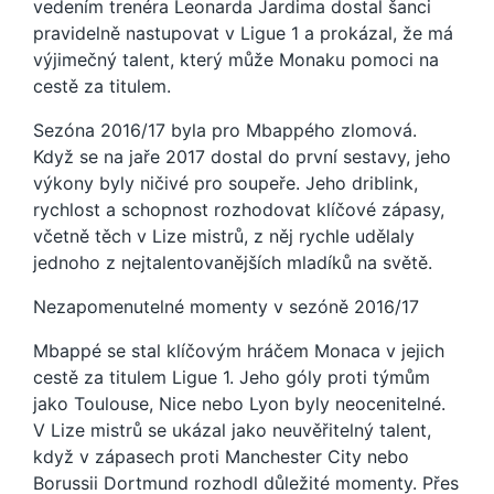
vedením trenéra Leonarda Jardima dostal šanci
pravidelně nastupovat v Ligue 1 a prokázal, že má
výjimečný talent, který může Monaku pomoci na
cestě za titulem.
Sezóna 2016/17 byla pro Mbappého zlomová.
Když se na jaře 2017 dostal do první sestavy, jeho
výkony byly ničivé pro soupeře. Jeho driblink,
rychlost a schopnost rozhodovat klíčové zápasy,
včetně těch v Lize mistrů, z něj rychle udělaly
jednoho z nejtalentovanějších mladíků na světě.
Nezapomenutelné momenty v sezóně 2016/17
Mbappé se stal klíčovým hráčem Monaca v jejich
cestě za titulem Ligue 1. Jeho góly proti týmům
jako Toulouse, Nice nebo Lyon byly neocenitelné.
V Lize mistrů se ukázal jako neuvěřitelný talent,
když v zápasech proti Manchester City nebo
Borussii Dortmund rozhodl důležité momenty. Přes