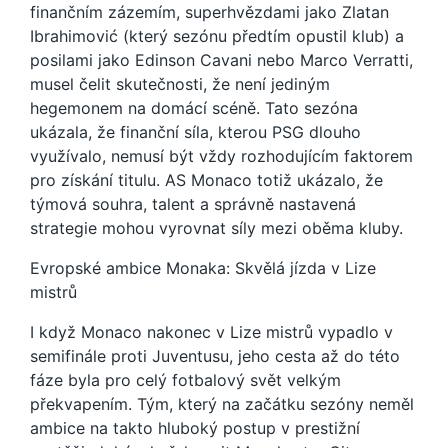
finančním zázemím, superhvězdami jako Zlatan
Ibrahimović (který sezónu předtím opustil klub) a
posilami jako Edinson Cavani nebo Marco Verratti,
musel čelit skutečnosti, že není jediným
hegemonem na domácí scéně. Tato sezóna
ukázala, že finanční síla, kterou PSG dlouho
využívalo, nemusí být vždy rozhodujícím faktorem
pro získání titulu. AS Monaco totiž ukázalo, že
týmová souhra, talent a správně nastavená
strategie mohou vyrovnat síly mezi oběma kluby.
Evropské ambice Monaka: Skvělá jízda v Lize
mistrů
I když Monaco nakonec v Lize mistrů vypadlo v
semifinále proti Juventusu, jeho cesta až do této
fáze byla pro celý fotbalový svět velkým
překvapením. Tým, který na začátku sezóny neměl
ambice na takto hluboký postup v prestižní