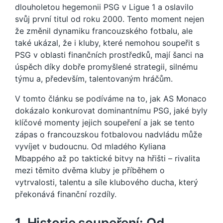
dlouholetou hegemonii PSG v Ligue 1 a oslavilo
svůj první titul od roku 2000. Tento moment nejen
že změnil dynamiku francouzského fotbalu, ale
také ukázal, že i kluby, které nemohou soupeřit s
PSG v oblasti finančních prostředků, mají šanci na
úspěch díky dobře promyšlené strategii, silnému
týmu a, především, talentovaným hráčům.
V tomto článku se podíváme na to, jak AS Monaco
dokázalo konkurovat dominantnímu PSG, jaké byly
klíčové momenty jejich soupeření a jak se tento
zápas o francouzskou fotbalovou nadvládu může
vyvíjet v budoucnu. Od mladého Kyliana
Mbappého až po taktické bitvy na hřišti – rivalita
mezi těmito dvěma kluby je příběhem o
vytrvalosti, talentu a síle klubového ducha, který
překonává finanční rozdíly.
1. Historie soupeření: Od