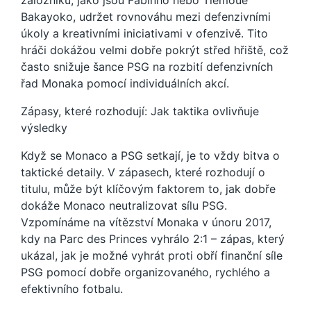
záložníků, jako jsou Fabinho nebo Tiemoué
Bakayoko, udržet rovnováhu mezi defenzivními
úkoly a kreativními iniciativami v ofenzivě. Tito
hráči dokážou velmi dobře pokrýt střed hřiště, což
často snižuje šance PSG na rozbití defenzivních
řad Monaka pomocí individuálních akcí.
Zápasy, které rozhodují: Jak taktika ovlivňuje
výsledky
Když se Monaco a PSG setkají, je to vždy bitva o
taktické detaily. V zápasech, které rozhodují o
titulu, může být klíčovým faktorem to, jak dobře
dokáže Monaco neutralizovat sílu PSG.
Vzpomínáme na vítězství Monaka v únoru 2017,
kdy na Parc des Princes vyhrálo 2:1 – zápas, který
ukázal, jak je možné vyhrát proti obří finanční síle
PSG pomocí dobře organizovaného, rychlého a
efektivního fotbalu.