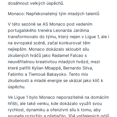
dosáhnout velkých úspěchů.
Monaco: Nepřekonatelný tým mladých talentů
V této sezóně se AS Monaco pod vedením
portugalského trenéra Leonarda Jardima
transformovalo do týmu, který nejen v Ligue 1, ale i
na evropské scéně, začal konkurovat těm
nejlepším. Monaco dokázalo skloubit sílu
zkušených hráčů jako Radamel Falcao s
neuvěřitelnou kreativitou mladých hvězd, mezi
které patřili Kylian Mbappé, Bernardo Silva,
Fabinho a Tiemoué Bakayoko. Tento mix
zkušenosti a mladé energie se ukázal jako klíč k
úspěchu.
Ve Ligue 1 bylo Monaco neporazitelné na domácím
hřišti, ale také venku, kde dokázalo využít svou
rychlost, dynamiku a ofenzivní sílu k tomu, aby
soupeře rozložilo a přetlačilo. 104 vstřelených gólů