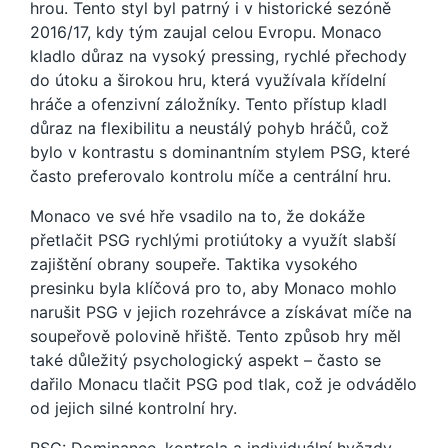
hrou. Tento styl byl patrný i v historické sezóně
2016/17, kdy tým zaujal celou Evropu. Monaco
kladlo důraz na vysoký pressing, rychlé přechody
do útoku a širokou hru, která využívala křídelní
hráče a ofenzivní záložníky. Tento přístup kladl
důraz na flexibilitu a neustálý pohyb hráčů, což
bylo v kontrastu s dominantním stylem PSG, které
často preferovalo kontrolu míče a centrální hru.
Monaco ve své hře vsadilo na to, že dokáže
přetlačit PSG rychlými protiútoky a využít slabší
zajištění obrany soupeře. Taktika vysokého
presinku byla klíčová pro to, aby Monaco mohlo
narušit PSG v jejich rozehrávce a získávat míče na
soupeřově polovině hřiště. Tento způsob hry měl
také důležitý psychologický aspekt – často se
dařilo Monacu tlačit PSG pod tlak, což je odvádělo
od jejich silné kontrolní hry.