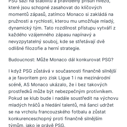
PSG sází na stabilitu a pravidelný přísun hvězd,
které jsou schopné zasahovat do klíčových
momentů zápasů, zatímco Monaco si zakládá na
pružnosti a rychlosti, kterou mu umožňuje mladý,
dynamický tým. Tato rozdílnost přístupu vytváří z
každého vzájemného zápasu napínavý a
nevyzpytatelný souboj, kde se střetávají dvě
odlišné filozofie a herní strategie.
Budoucnost: Může Monaco dál konkurovat PSG?
I když PSG zůstává v současnosti finančně silnější
a je favoritem pro zisk Ligue 1 i na mezinárodní
scéně, AS Monaco ukázalo, že i bez takových
prostředků může být nebezpečným protivníkem.
Pokud se klub bude i nadále soustředit na výchovu
mladých hráčů a hledání talentů, má šanci udržet
se na vrcholu francouzského fotbalu a zůstat
konkurenceschopný proti finančně silnějším
týmům, jako je právě PSG.