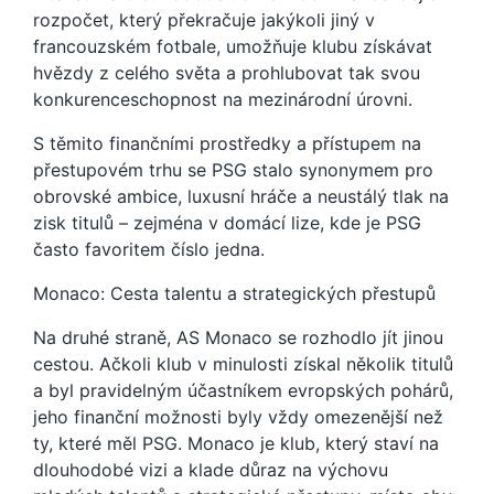
rozpočet, který překračuje jakýkoli jiný v
francouzském fotbale, umožňuje klubu získávat
hvězdy z celého světa a prohlubovat tak svou
konkurenceschopnost na mezinárodní úrovni.
S těmito finančními prostředky a přístupem na
přestupovém trhu se PSG stalo synonymem pro
obrovské ambice, luxusní hráče a neustálý tlak na
zisk titulů – zejména v domácí lize, kde je PSG
často favoritem číslo jedna.
Monaco: Cesta talentu a strategických přestupů
Na druhé straně, AS Monaco se rozhodlo jít jinou
cestou. Ačkoli klub v minulosti získal několik titulů
a byl pravidelným účastníkem evropských pohárů,
jeho finanční možnosti byly vždy omezenější než
ty, které měl PSG. Monaco je klub, který staví na
dlouhodobé vizi a klade důraz na výchovu