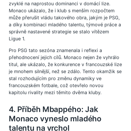
zvyklé na naprostou dominanci v domácí lize.
Monaco ukázalo, že i klub s menším rozpočtem
může přerušit vládu takového obra, jakým je PSG,
a díky kombinaci mladého talentu, týmové práce a
správně nastavené strategie se stalo vítězem
Ligue 1.
Pro PSG tato sezóna znamenala i reflexi a
přehodnocení jejich cílů. Monaco nejen že vyhrálo
titul, ale ukázalo, že konkurence v francouzské lize
je mnohem silnější, než se zdálo. Tento okamžik se
stal rozhodujícím pro změnu dynamiky ve
francouzském fotbale, což otevřelo novou
kapitolu rivality mezi těmito dvěma kluby.
4. Příběh Mbappého: Jak
Monaco vyneslo mladého
talentu na vrchol