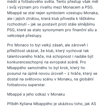
médií a fotbalového světa. Tento přestup však měl
i svůj význam pro rivalitu mezi Monacem a PSG.
Mbappé se stal nejen symbolem vzestupu Monaka,
ale i jejich ztrátou, která klub přivedla k těžkému
rozhodnutí – jak se postavit proti stále silnějšímu
PSG, které se stalo synonymem pro finanční sílu a
velkolepé přestupy.
Pro Monaco to byl velký zásah, ale zároveň i
příležitost ukázat, že klub, který vychoval tak
talentovaného hráče, má schopnost i nadále být
konkurenceschopný na evropské scéně. Pro
Mbappého samotného to byl krok, který ho
posunul na úplně novou úroveň – z hráče, který se
dostal na světovou scénu v Monaku, na globální
fotbalovou superstar.
Mbappé a jeho odkaz v Monaku
Příběh Kyliana Mbappého je ukázkou toho, jak AS