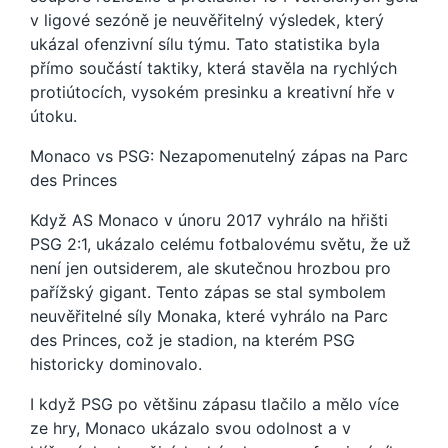
v ligové sezóně je neuvěřitelný výsledek, který
ukázal ofenzivní sílu týmu. Tato statistika byla
přímo součástí taktiky, která stavěla na rychlých
protiútocích, vysokém presinku a kreativní hře v
útoku.
Monaco vs PSG: Nezapomenutelný zápas na Parc
des Princes
Když AS Monaco v únoru 2017 vyhrálo na hřišti
PSG 2:1, ukázalo celému fotbalovému světu, že už
není jen outsiderem, ale skutečnou hrozbou pro
pařížský gigant. Tento zápas se stal symbolem
neuvěřitelné síly Monaka, které vyhrálo na Parc
des Princes, což je stadion, na kterém PSG
historicky dominovalo.
I když PSG po většinu zápasu tlačilo a mělo více
ze hry, Monaco ukázalo svou odolnost a v