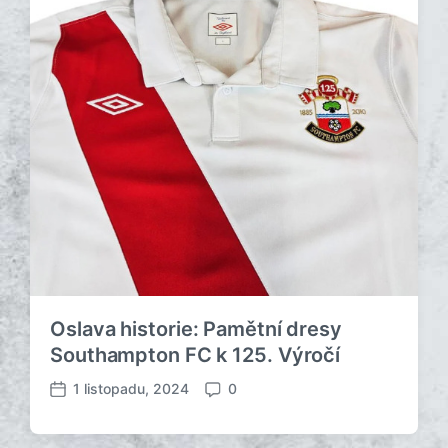
Oslava historie: Pamětní dresy
Southampton FC k 125. Výročí
1 listopadu, 2024
0
D
K
a
o
t
m