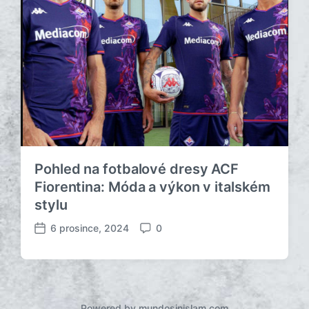
Pohled na fotbalové dresy ACF
Fiorentina: Móda a výkon v italském
stylu
6 prosince, 2024
0
D
K
a
o
t
m
u
e
m
n
p
t
Powered by mundosinislam.com