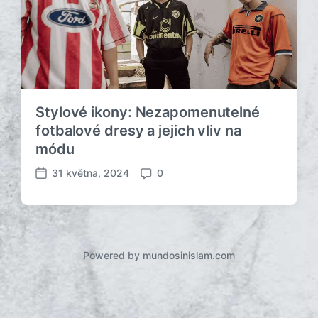
Stylové ikony: Nezapomenutelné
fotbalové dresy a jejich vliv na
módu
31 května, 2024
0
D
K
a
o
t
m
u
e
m
n
p
t
Powered by mundosinislam.com
ř
á
í
ř
s
e
p