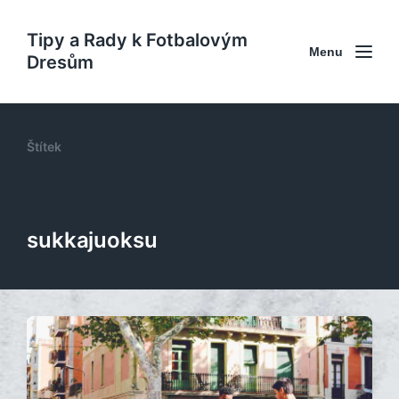
Tipy a Rady k Fotbalovým
Menu
Dresům
Štítek
sukkajuoksu