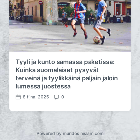
Tyyli ja kunto samassa paketissa:
Kuinka suomalaiset pysyvät
terveinä ja tyylikkäinä paljain jaloin
lumessa juostessa
8 října, 2025
0
D
K
a
o
t
m
u
e
m
n
p
t
Powered by mundosinislam.com
ř
á