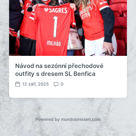
Návod na sezónní přechodové
outfity s dresem SL Benfica
12 září, 2025
0
D
K
a
o
t
m
u
e
m
n
p
t
Powered by mundosinislam.com
ř
á
í
ř