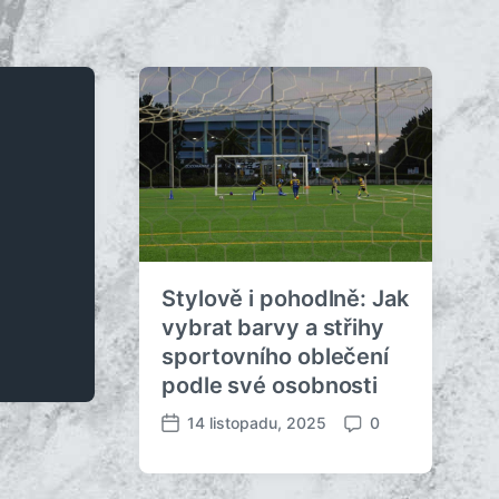
Stylově i pohodlně: Jak
vybrat barvy a střihy
sportovního oblečení
podle své osobnosti
14 listopadu, 2025
0
D
K
a
o
t
m