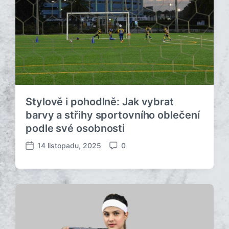
Stylově i pohodlně: Jak vybrat
barvy a střihy sportovního oblečení
podle své osobnosti
14 listopadu, 2025
0
D
K
a
o
t
m
u
e
m
n
p
t
ř
á
í
ř