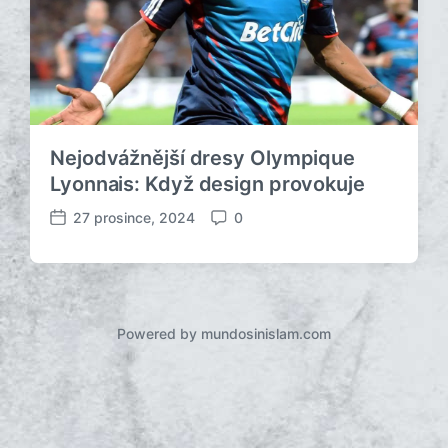
Nejodvážnější dresy Olympique
Lyonnais: Když design provokuje
27 prosince, 2024
0
D
K
a
o
t
m
u
e
m
n
p
t
Powered by mundosinislam.com
ř
á
í
ř
s
e
p
ě