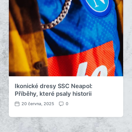
Ikonické dresy SSC Neapol:
Příběhy, které psaly historii
20 června, 2025
0
D
K
a
o
t
m
u
e
m
n