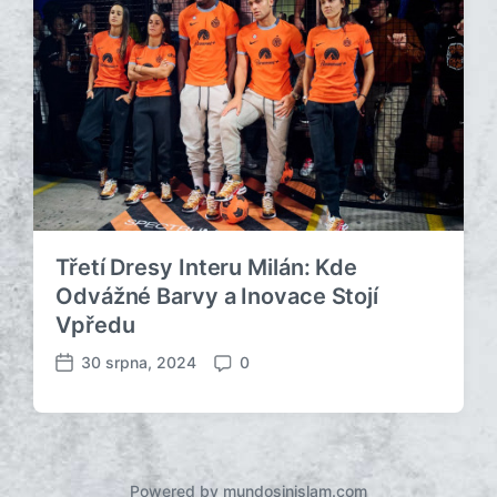
Třetí Dresy Interu Milán: Kde
Odvážné Barvy a Inovace Stojí
Vpředu
30 srpna, 2024
0
D
K
a
o
t
m
u
e
m
n
p
t
Powered by mundosinislam.com