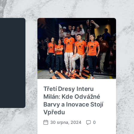
Třetí Dresy Interu
Milán: Kde Odvážné
Barvy a Inovace Stojí
Vpředu
30 srpna, 2024
0
D
K
a
o