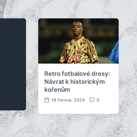
Retro fotbalové dresy:
Návrat k historickým
kořenům
19 června, 2024
0
D
K
a
o
t
m
u
e
m
n
p
t