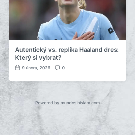
Autentický vs. replika Haaland dres:
Který si vybrat?
9 února, 2026
0
D
K
a
o
t
m
u
e
m
n
p
t
Powered by mundosinislam.com
ř
á
í
ř
s
e
p
ě