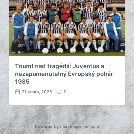
ř
á
í
ř
s
e
p
ě
v
k
u
Triumf nad tragédií: Juventus a
nezapomenutelný Evropský pohár
1985
21 února, 2025
0
D
K
a
o
t
m
u
e
m
n
p
t
Powered by mundosinislam.com
ř
á