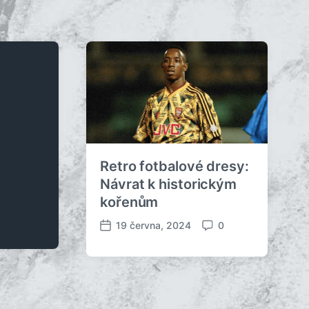
Retro fotbalové dresy:
Návrat k historickým
kořenům
19 června, 2024
0
D
K
a
o
t
m
u
e
m
n
p
t