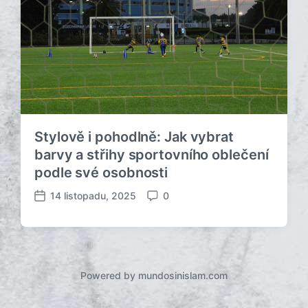
Stylově i pohodlně: Jak vybrat
barvy a střihy sportovního oblečení
podle své osobnosti
14 listopadu, 2025
0
D
K
a
o
t
m
u
e
m
n
p
t
Powered by mundosinislam.com
ř
á
í
ř